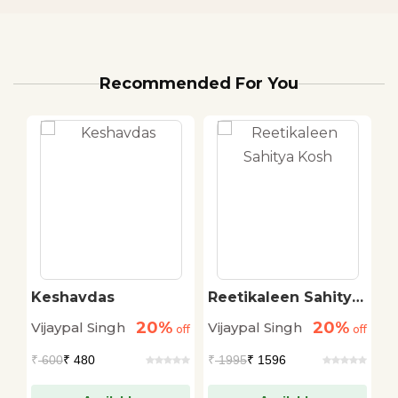
Recommended For You
Keshavdas
Reetikaleen Sahitya
P
Kosh
20%
20%
Vijaypal Singh
Vijaypal Singh
V
off
off
off
₹
600
₹ 480
₹
1995
₹ 1596
₹