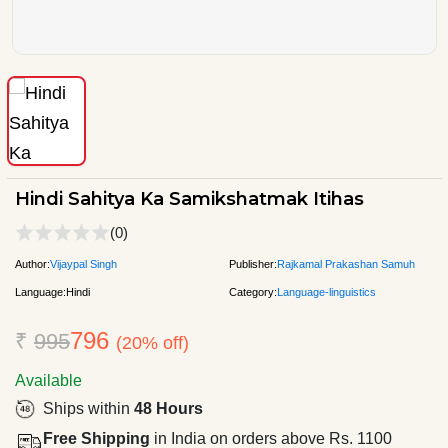
Hindi Sahitya Ka Samikshatmak Itihas
(0)
Author:
Vijaypal Singh
Publisher:
Rajkamal Prakashan Samuh
Language:
Hindi
Category:
Language-linguistics
796
₹
995
(20% off)
Available
Ships within
48 Hours
Free Shipping
in India on orders above Rs. 1100