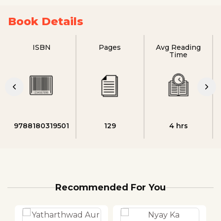
Book Details
ISBN
Pages
Avg Reading
Time
9788180319501
129
4 hrs
Recommended For You