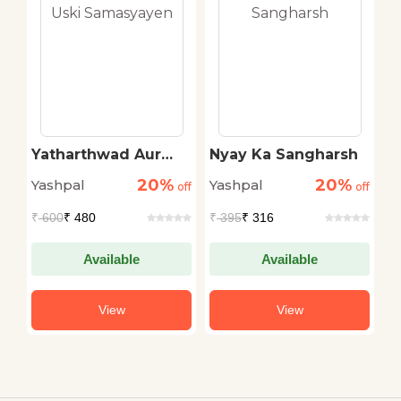
Yatharthwad Aur
Nyay Ka Sangharsh
R
Uski Samasyayen
20%
20%
Yashpal
Yashpal
Y
off
off
off
₹
600
₹ 480
₹
395
₹ 316
₹
Available
Available
View
View