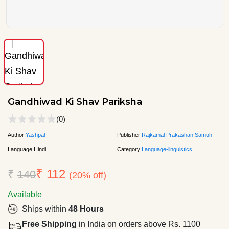
Gandhiwad Ki Shav Pariksha
(0)
Author:
Yashpal
Publisher:
Rajkamal Prakashan Samuh
Language:
Hindi
Category:
Language-linguistics
₹ 112
₹
140
(20% off)
Available
Ships within
48 Hours
Free Shipping
in India on orders above Rs. 1100