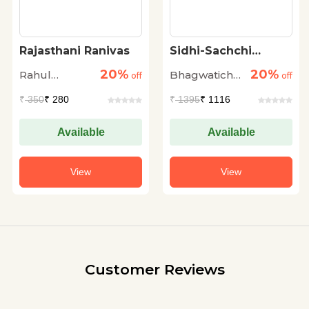
Rajasthani Ranivas
Sidhi-Sachchi
Baaten
20%
20%
Rahul
Bhagwaticharan
off
off
Sankrityayan
Verma
₹
350
₹ 280
₹
1395
₹ 1116
Available
Available
View
View
Customer Reviews