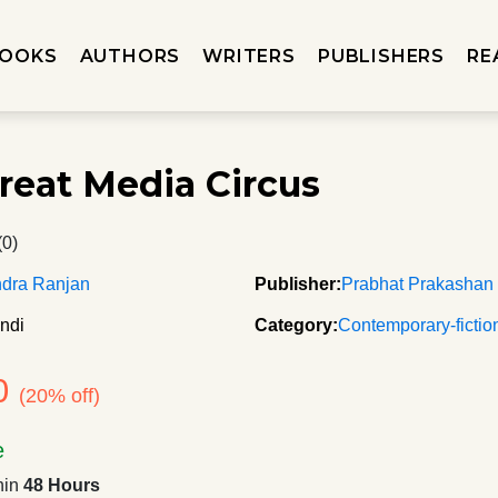
OOKS
AUTHORS
WRITERS
PUBLISHERS
RE
reat Media Circus
(0)
ndra Ranjan
Publisher:
Prabhat Prakashan
ndi
Category:
Contemporary-fictio
0
(20% off)
e
hin
48 Hours