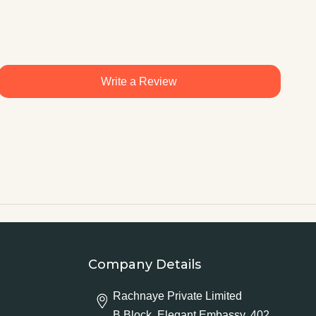
Write a Review
Company Details
Rachnaye Private Limited
B Block, Elegant Embassy, 402,