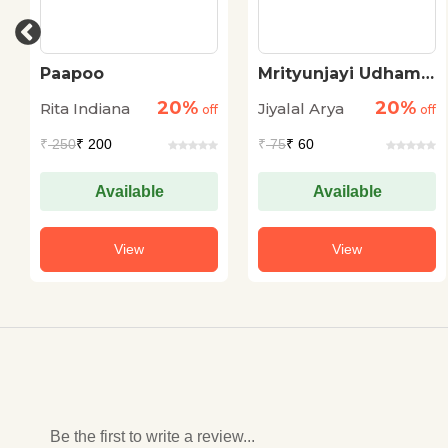
Paapoo
Mrityunjayi Udham
Singh
20%
20%
Rita Indiana
Jiyalal Arya
off
off
₹
250
₹ 200
₹
75
₹ 60
Available
Available
View
View
Be the first to write a review...