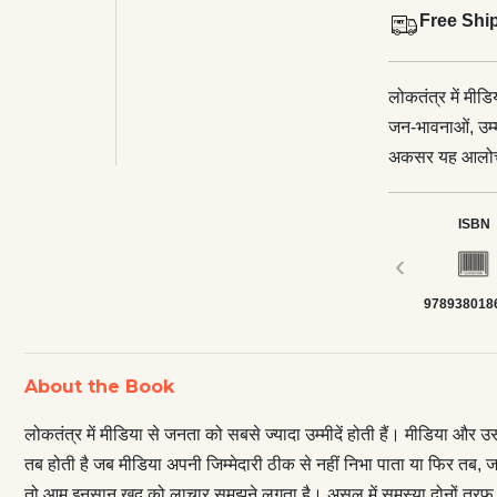
Free Shi
लोकतंत्र में मीड
जन-भावनाओं, उम्
अकसर यह आलोचना 
ठीक से नहीं निभा
जनता उम्मीद कर
ISBN
कमजोर पड़ता है
‹
से है। गफलत तब
978938018
मीडिया की भी अपनी
दुःख-सुख हैं, दिक
कैसे लोगों से हो
About the Book
से आकर्षित करनेव
का अपना चरित्र क
लोकतंत्र में मीडिया से जनता को सबसे ज्यादा उम्मीदें होती हैं। मीडिया 
सब भी ‘द ग्रेट 
तब होती है जब मीडिया अपनी जिम्मेदारी ठीक से नहीं निभा पाता या फिर तब,
अंदाज में रूबरू
तो आम इनसान खुद को लाचार समझने लगता है। असल में समस्या दोनों तरफ से 