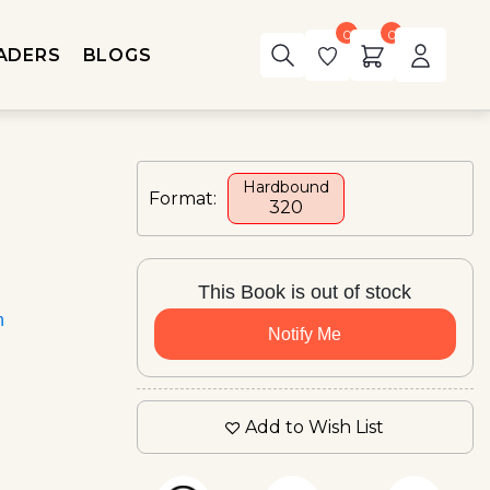
0
0
ADERS
BLOGS
Hardbound
Format:
₹320
This Book is out of stock
n
Notify Me
Add to Wish List