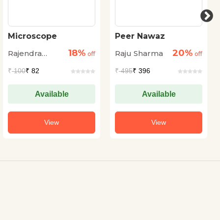
Microscope
Peer Nawaz
18%
20%
Rajendra
Raju Sharma
off
off
Kumar
₹
100
₹ 82
₹
495
₹ 396
Kanojiya
Available
Available
View
View