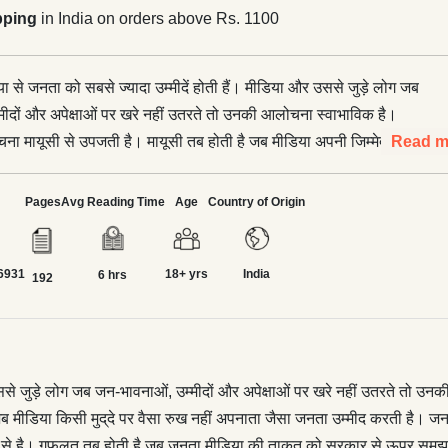
pping
in India on orders above Rs. 1100
िया से जनता को सबसे ज्यादा उम्मीदें होती हैं। मीडिया और उससे जुड़े लोग जब
मीदों और अपेक्षाओं पर खरे नहीं उतरते तो उनकी आलोचना स्वाभाविक है।
मायूसी से उपजती है। मायूसी तब होती है जब मीडिया अपनी जिम्मेदारी
Read m
 पाता या फिर तब, जब मीडिया किसी मुद‍्दे पर वैसा रुख नहीं अपनाता जैसा
ती है। जनता मीडिया को अपनी आवाज समझती है। ऐसे में जब मीडिया
Pages
Avg Reading Time
Age
Country of Origin
 तो आम इनसान खुद को लाचार समझने लगता है। असल में समस्या दोनों तरफ
 होती है जब जनता मीडिया की ताकत को सरकार से ऊपर समझ बैठती है।
6931
18+ yrs
India
 सरहदें हैं, कमजोरियाँ हैं, मजबूरियाँ हैं। यहाँ काम करनेवालों के भी अपने
6 hrs
192
्कतें हैं, तकलीफें हैं। वे किस माहौल में काम करते हैं, उनका सामना रोज कैसे-
ता है, यही ‘द ग्रेट मीडिया सर्कस’ में बताने की कोशिश की गई है। बाहरी चमक
ाले मीडिया का माहौल अंदर से कैसा है? दूसरों का चरित्र मापने वाले मीडिया
ैसा है? उससे जुड़े लोग कैसे हैं? उनकी सोच कैसी है, फितरत कैसी है? ये
और उससे जुड़े लोग जब जन-भावनाओं, उम्मीदों और अपेक्षाओं पर खरे नहीं उतरते 
मीडिया सर्कस’ का अहम हिस्सा हैं। मीडिया जगत् की हकीकत से एक अलग ही
 जब मीडिया किसी मुद‍्दे पर वैसा रुख नहीं अपनाता जैसा जनता उम्मीद करती है।
 करानेवाली पठनीय पुस्तक।
है। गफलत तब होती है जब जनता मीडिया की ताकत को सरकार से ऊपर समझ बैठती है