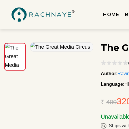
HOME
B
The G
Author:
Ravi
Language:
Hi
32
₹
400
Unavailabl
Ships wit