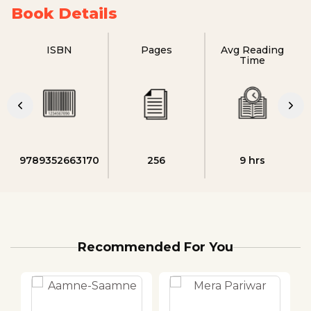
Book Details
ISBN
Pages
Avg Reading
Time
9789352663170
256
9 hrs
Recommended For You