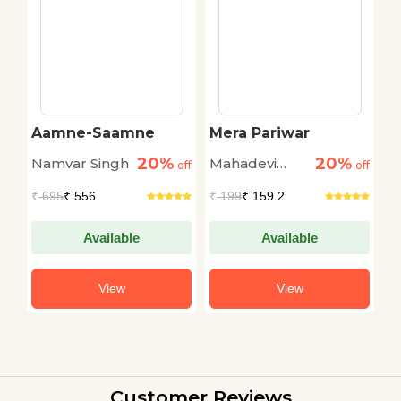
Aamne-Saamne
Mera Pariwar
B
20%
20%
Namvar Singh
Mahadevi
G
off
off
off
Verma
₹
695
₹ 556
₹
199
₹ 159.2
₹
Available
Available
View
View
Customer Reviews