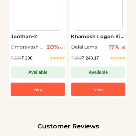
Joothan-2
Khamosh Logon Ki
S
Or Se By Dalai Lama
S
20%
17%
Omprakash
Dalai Lama
J
off
off
off
Valmiki
₹
250
₹ 200
₹
299
₹ 248.17
₹
Available
Available
View
View
Customer Reviews