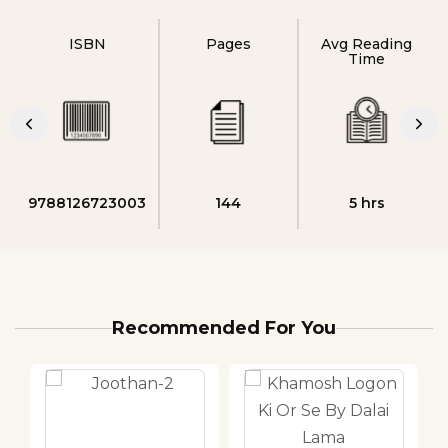
ISBN
Pages
Avg Reading
Time
9788126723003
144
5 hrs
Recommended For You