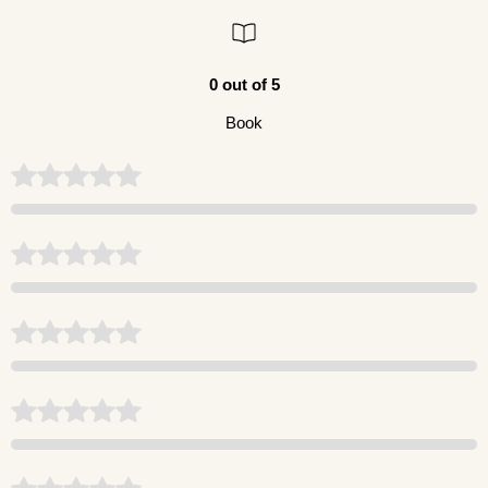
0 out of 5
Book