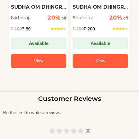
h
SUDHA OM DHINGRA
SUDHA OM DHINGRA
M
KI KAHANIYON ME
KI KAHANIYON ME
20%
20%
Nidhiraj
Shahnaz
D
off
NIHIT TATHA
off
PRVASI JEEVAN
off
ABHIVYAKT
Bhadana
S
₹
100
₹ 80
₹
250
₹ 200
₹
SAMASYAEN
Available
Available
View
View
Customer Reviews
Be the first to write a review...
(0)