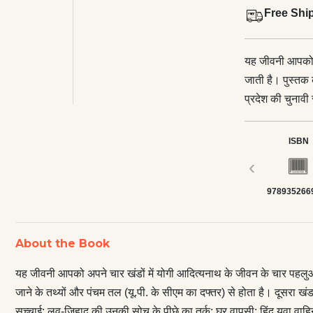
Free Shi
यह जीवनी आपको अ
जाती है। पुस्तक क
प्रदेश की चुनावी 
का दफ्तर) से होत
कार्यकाल; चुनाव
ISBN
सच्चाई; लव-जिहाद
‹
साथ उनके संबंध 
978935266
महंत अवेद्यनाथ;
दशकों से मठ की 
अपने पाठकों को उ
About the Book
दिलचस्प और उनके अ
नदियों के बीच प
यह जीवनी आपको अपने चार खंडों में योगी आदित्यनाथ के जीवन के चार पहलुओं से
जाने के तथ्यों और पंचम तल (यू.पी. के सीएम का दफ्तर) से होता है। दूसरा ख
सच्चाई; लव-जिहाद की उनकी सोच के पीछे का तर्क; घर वापसी; हिंदू युवा वा