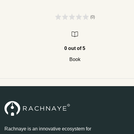
(0)
0 out of 5
Book
Rachnaye is an innovative ecosystem for