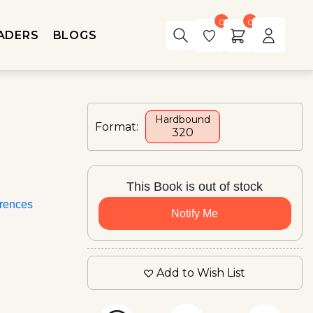
0
0
ADERS
BLOGS
Hardbound
Format:
₹320
This Book is out of stock
rences
Notify Me
Add to Wish List