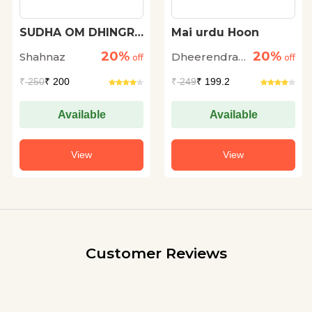
SUDHA OM DHINGRA
Mai urdu Hoon
KI KAHANIYON ME
20%
20%
Shahnaz
Dheerendra
PRVASI JEEVAN
off
off
Singh Fayyaz
₹
250
₹ 200
₹
249
₹ 199.2
Available
Available
View
View
Customer Reviews