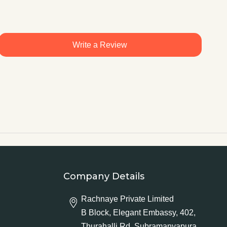
Write a Review
Company Details
Rachnaye Private Limited
B Block, Elegant Embassy, 402,
Thurahalli Rd, Subramanyapura,