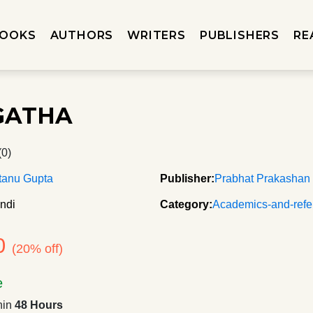
OOKS
AUTHORS
WRITERS
PUBLISHERS
RE
GATHA
(0)
tanu Gupta
Publisher:
Prabhat Prakashan
ndi
Category:
Academics-and-refe
0
(20% off)
e
hin
48 Hours