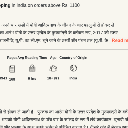
pping
in India on orders above Rs. 1100
पने चार खंडों में योगी आदित्यनाथ के जीवन के चार पहलुओं से होकर ले
ा आरंभ योगी के उत्तर प्रदेश के मुख्यमंत्री के वर्तमान रूप; 2017 की उत्तर
राजनीति; यू.पी. का सी.एम. चुने जाने के तथ्यों और पंचम तल (यू.पी. के सीएम
Read m
ा है। दूसरा खंड आपको योगी आदित्यनाथ के पाँच बार के सांसद के रूप में लंबे
ी जीत; संसद् में उनकी कुशल भागीदारी; उनके तथाकथित विवादित भाषणों की
Pages
Avg Reading Time
Age
Country of Origin
 की उनकी सोच के पीछे का तर्क; घर वापसी; हिंदू युवा वाहिनी और भाजपा के
से परिचित कराता है। तीसरे खंड में लेखक अपने पाठकों को गोरखनाथ मठ के
9943
18+ yrs
India
 योगी आदित्यनाथ; उनकी कठोर यौगिक दिनचर्या; नाथ पंथ के गुरुओं और कई
6 hrs
168
सामाजिक-राजनीतिक सक्रियता से होकर ले जाते हैं। आखिरी खंड में लेखक
त्तराखंड के इलाके में पले अजय सिंह बिष्ट के बचपन से जुड़ी कुछ बेहद
पनों के मुँह से कही बातों के साथ छोड़ देते हैं; जो गायों; खेतों; पहाड़ों;
ला-बढ़ा और आगे चलकर एक सांसद और मुख्यमंत्री बना।
 होकर ले जाती है। पुस्तक का आरंभ योगी के उत्तर प्रदेश के मुख्यमंत्री के वर्त
ंड आपको योगी आदित्यनाथ के पाँच बार के सांसद के रूप में लंबे कार्यकाल; चुनाव
हिनी और भाजपा के साथ उनके संबंध से परिचित कराता है। तीसरे खंड में लेखक अ