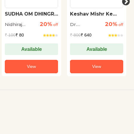
SUDHA OM DHINGRA
Keshav Mishr Ke
KI KAHANIYON ME
Granthon Me
20%
20%
Nidhiraj
Dr.
NIHIT TATHA
off
Orchha Ka Itihas
off
ABHIVYAKT
Bhadana
Ramswaroop
₹
100
₹ 80
₹
800
₹ 640
SAMASYAEN
Dengula
Available
Available
View
View