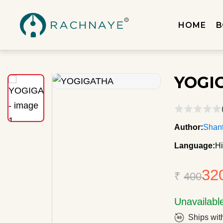
HOME
B
YOGI
Author:
Shan
Language:
Hi
32
₹
400
Unavailabl
Ships wit