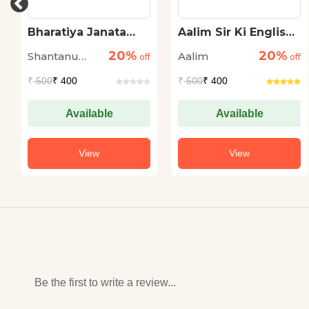
Bharatiya Janata
Aalim Sir Ki English
Party Ki
Class
20%
20%
Shantanu
Aalim
Gauravgatha
off
off
Gupta
₹
500
₹ 400
₹
500
₹ 400
Available
Available
View
View
Be the first to write a review...