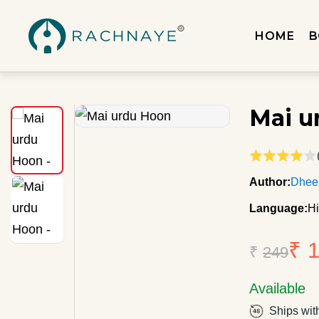
HOME
B
Mai u
Author:
Dhee
Language:
Hi
₹ 
₹
249
Available
Ships wit