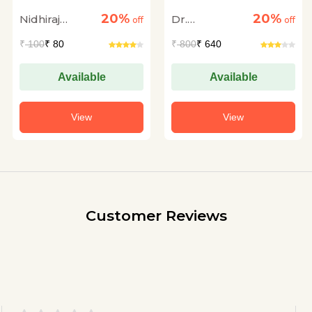
KI KAHANIYON ME
Granthon Me
20%
20%
Nidhiraj
Dr.
NIHIT TATHA
off
Orchha Ka Itihas
off
ABHIVYAKT
Bhadana
Ramswaroop
₹
100
₹ 80
₹
800
₹ 640
SAMASYAEN
Dengula
Available
Available
View
View
Customer Reviews