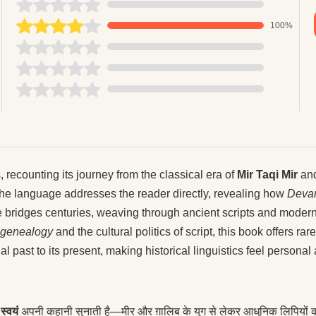
100%
 recounting its journey from the classical era of
Mir Taqi Mir
an
: the language addresses the reader directly, revealing how
Devan
ve bridges centuries, weaving through ancient scripts and moder
c genealogy
and the cultural politics of script, this book offers ra
ual past to its present, making historical linguistics feel persona
ू स्वयं
अपनी कहानी सुनाती है—मीर और ग़ालिब के युग से लेकर आधुनिक लिपियों क