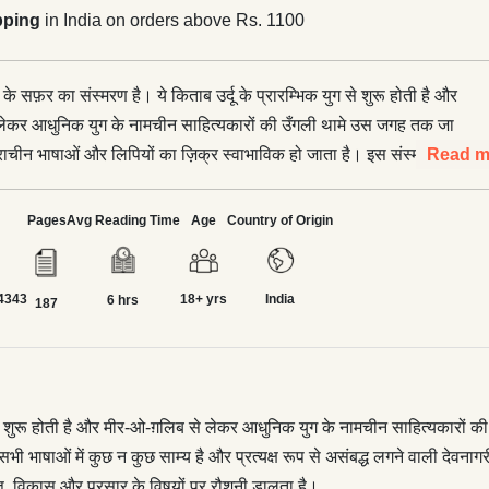
pping
in India on orders above Rs. 1100
भाषा के सफ़र का संस्मरण है। ये किताब उर्दू के प्रारम्भिक युग से शुरू होती है और
लेकर आधुनिक युग के नामचीन साहित्यकारों की उँगली थामे उस जगह तक जा
 प्राचीन भाषाओं और लिपियों का ज़िक्र स्वाभाविक हो जाता है। इस संस्मरण में
Read m
भी खुलता है कि सभी भाषाओं में कुछ न कुछ साम्य है और प्रत्यक्ष रूप से असंबद्ध
गरी, फ़ारसी और अरबी लिपियाँ दर-अस्ल एक ही मूल से निकली हैं। ये किताब
Pages
Avg Reading Time
Age
Country of Origin
 बीच होने वाला एक रोचक वार्तालाप है जो भाषाओं की व्युत्पत्ति, विकास और
 पर रौशनी डालता है।
4343
18+ yrs
India
6 hrs
187
क युग से शुरू होती है और मीर-ओ-ग़लिब से लेकर आधुनिक युग के नामचीन साहित्यकारो
कि सभी भाषाओं में कुछ न कुछ साम्य है और प्रत्यक्ष रूप से असंबद्ध लगने वाली दे
त्ति, विकास और प्रसार के विषयों पर रौशनी डालता है।