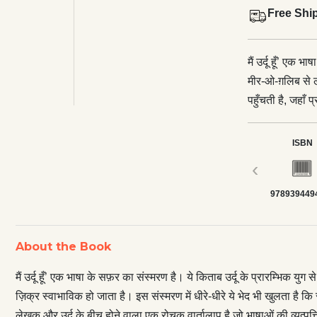
Free Shi
मैं उर्दू हूँ’ एक 
मीर-ओ-ग़लिब से 
पहुँचती है, जहाँ
धीरे-धीरे ये भेद 
लगने वाली देवना
ISBN
लेखक और उर्दू के
‹
प्रसार के विषयों
978939449
About the Book
मैं उर्दू हूँ’ एक भाषा के सफ़र का संस्मरण है। ये किताब उर्दू के प्रारम्भि
ज़िक्र स्वाभाविक हो जाता है। इस संस्मरण में धीरे-धीरे ये भेद भी खुलता है 
लेखक और उर्दू के बीच होने वाला एक रोचक वार्तालाप है जो भाषाओं की व्युत्प