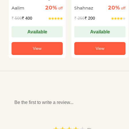
Class
KI KAHANIYON ME
20%
20%
Aalim
Shahnaz
off
PRVASI JEEVAN
off
₹
500
₹ 400
₹
250
₹ 200
Available
Available
View
View
Be the first to write a review...