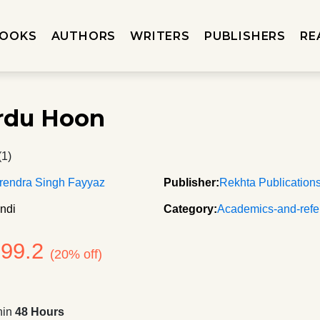
OOKS
AUTHORS
WRITERS
PUBLISHERS
RE
rdu Hoon
(1)
rendra Singh Fayyaz
Publisher:
Rekhta Publication
ndi
Category:
Academics-and-refe
199.2
(20% off)
hin
48 Hours