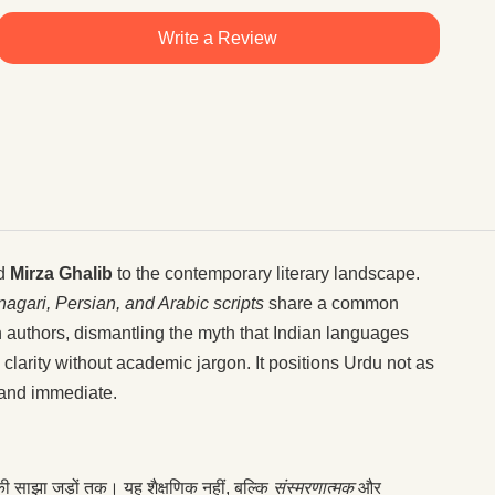
Write a Review
d
Mirza Ghalib
to the contemporary literary landscape.
agari, Persian, and Arabic scripts
share a common
n authors, dismantling the myth that Indian languages
re clarity without academic jargon. It positions Urdu not as
l and immediate.
ी साझा जड़ों तक। यह शैक्षणिक नहीं, बल्कि
संस्मरणात्मक
और