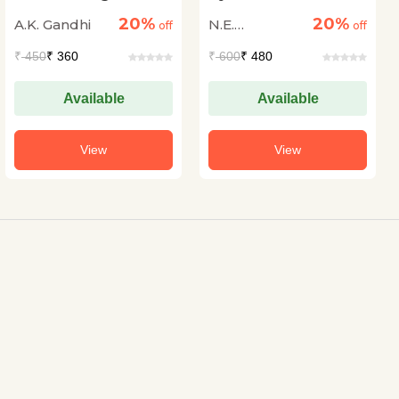
Kaise Bolen
20%
20%
A.K. Gandhi
N.E.
off
off
Vishwanath
₹
450
₹ 360
₹
600
₹ 480
Iyer
Available
Available
View
View