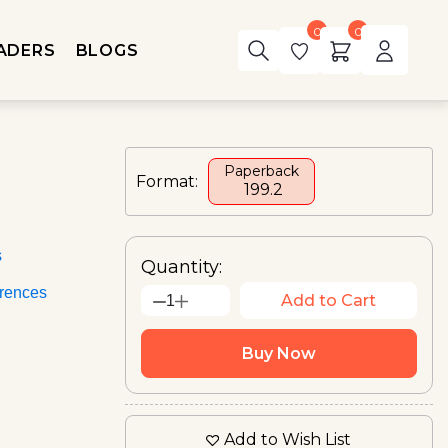
0
0
ADERS
BLOGS
Paperback
Format:
₹ 199.2
s
Quantity:
rences
Add to Cart
1
Buy Now
Add to Wish List