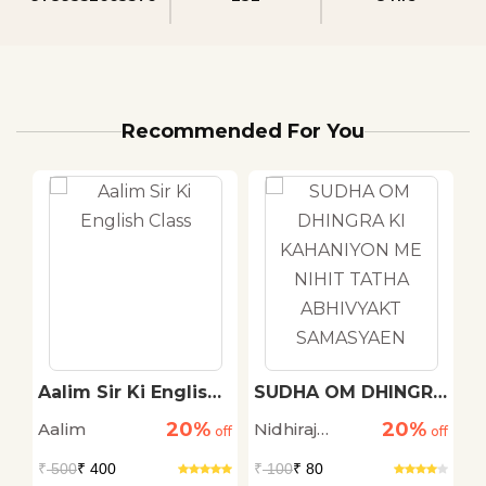
Recommended For You
Aalim Sir Ki English
SUDHA OM DHINGRA
S
Class
KI KAHANIYON ME
K
20%
20%
Aalim
Nidhiraj
S
off
off
NIHIT TATHA
off
P
ABHIVYAKT
Bhadana
₹
500
₹ 400
₹
100
₹ 80
₹
SAMASYAEN