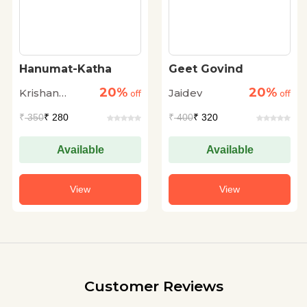
Hanumat-Katha
Geet Govind
20%
20%
Krishan
Jaidev
off
off
Mohan Mishra
₹
350
₹ 280
₹
400
₹ 320
Available
Available
View
View
Customer Reviews