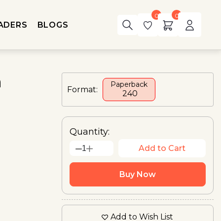
0
0
ADERS
BLOGS
n
Paperback
Format:
₹ 240
Quantity:
Add to Cart
1
Buy Now
Add to Wish List