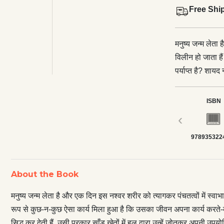
Free Shi
मनुष्य जन्म लेता
विलीन हो जाता हैं
पर्याप्त है? शाय
है कि उसका जीवन
सार्थकता सिद्ध क
ISBN
का औचित्य सिद्ध क
‹
सिद्ध करता है। ता
978935322
है, जिससे उसके जी
प्राकृतिक और सा
में पर्यावरण और परिस्थ
About the Book
पर्यावरण समस्या बढ
ध्यान देना अनिवार
मनुष्य जन्म लेता है और एक दिन इस नश्वर शरीर को त्यागकर पंचतत्वों में स्वाभा
प्रकृति में पेड़,
रूप से कुछ-न-कुछ ऐसा कार्य मिला हुआ है कि उसका जीवन अपना कार्य करते-कर
और उनकी रक्षा कर
सिद्ध कर देती हैं, उसी प्रकार साँड़ खेतों में हल द्वारा उन्हें जोतकर अपनी उप