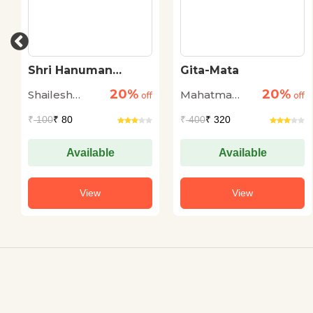
Shri Hanuman
Gita-Mata
Chalisa Rahasy
20%
20%
Shailesh
Mahatma
off
off
Tiwari
Gandhi
₹
100
₹ 80
₹
400
₹ 320
Available
Available
View
View