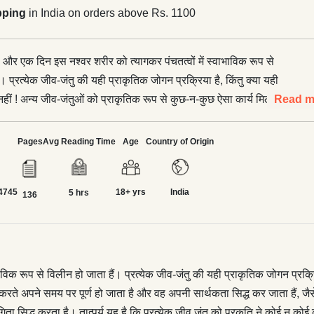
pping
in India on orders above Rs. 1100
 है और एक दिन इस नश्वर शरीर को त्यागकर पंचतत्वों में स्वाभाविक रूप से
। प्रत्येक जीव-जंतु की यही प्राकृतिक जोगन प्रक्रिया है, किंतु क्या यही
द नहीं ! अन्य जीव-जंतुओं को प्राकृतिक रूप से कुछ-न-कुछ ऐसा कार्य मिला हुआ
Read m
 अपना कार्य करते-करते अपने समय पर पूर्ण हो जाता है और वह अपनी
र जाता हैं, जैसे गाय को देखें तो वह मनुष्यों को अपना दूध पिलाकर अपने जीवन
Pages
Avg Reading Time
Age
Country of Origin
र देती हैं, उसी प्रकार साँड़ खेतों में हल द्वारा उन्हें जोतकर अपनी उपयोगिता
त्पर्य यह है कि प्रत्येक जीव जंतु को प्रकृति ने कोई न कोई कार्य ऐसा दे दिया
4745
18+ yrs
India
वन की सार्थकता सिद्ध होती हैं। ढाई हजार वर्ष पूर्व महात्मा बुद्ध ने भौगोलिक
5 hrs
136
माजिक पर्यावरण को शुद्ध रखने पर बल दिया और इसके साथ ही भवन निर्माण
िति की शुद्धता पर भी बल दिया। यह अद्भुत है। वर्तमान में जिस प्रकार
़ती ही जा रही हैं, ऐसे में बौद्ध धर्म में अभिव्यक्त पर्यावरण संबंधी सुझावों पर
्य हो जाता है, तभी मनुष्य एवं प्रकृति स्वस्थ रह पाएगी। मनुष्य को चाहिए
विक रूप से विलीन हो जाता हैं। प्रत्येक जीव-जंतु की यही प्राकृतिक जोगन प्रक्रिय
 पौधों एवं तमाम जौव-जंतुओं के साथसाथ नदी-नहरों में बहते जल को स्वच्छ रखें
ते अपने समय पर पूर्ण हो जाता है और वह अपनी सार्थकता सिद्ध कर जाता हैं, जैस
े, तभी मनुष्य स्वयं भी स्वस्थ रह सकेगा।
योगिता सिद्ध करता है। तात्पर्य यह है कि प्रत्येक जीव जंतु को प्रकृति ने कोई न को