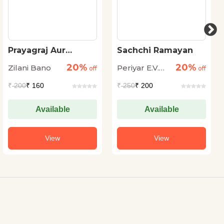
Prayagraj Aur
Sachchi Ramayan
Kumbh : Sanskritik
20%
20%
Zilani Bano
Periyar E.V.
Vaibhav Ki Abhinav
off
off
Gatha
Ramasamy
₹
200
₹ 160
₹
250
₹ 200
Available
Available
View
View