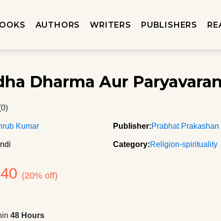
OOKS
AUTHORS
WRITERS
PUBLISHERS
RE
ha Dharma Aur Paryavara
(0)
hrub Kumar
Publisher:
Prabhat Prakashan
ndi
Category:
Religion-spirituality
240
(20% off)
hin
48 Hours