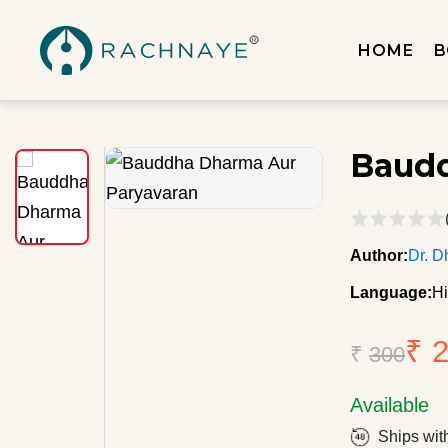
HOME
B
Baudd
Author:
Dr. D
Language:
Hi
₹ 
₹
300
Available
Ships wit