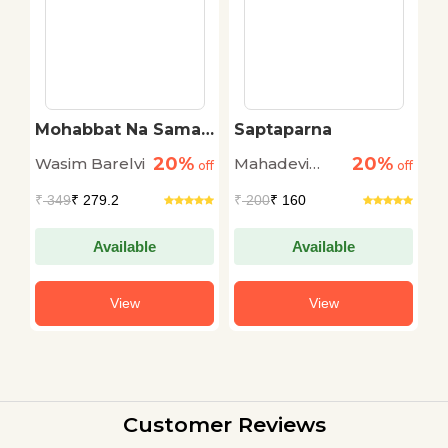
Mohabbat Na Samaj
Saptaparna
A
Hoti Hai
K
20%
20%
Wasim Barelvi
Mahadevi
V
off
off
off
Verma
S
₹
349
₹ 279.2
₹
200
₹ 160
₹
Available
Available
View
View
Customer Reviews