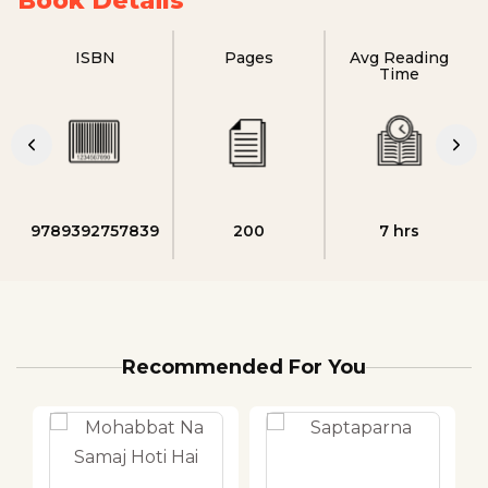
Book Details
ISBN
Pages
Avg Reading
Time
9789392757839
200
7 hrs
Recommended For You