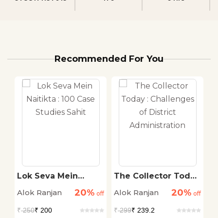
Recommended For You
Lok Seva Mein
The Collector Today
R
Naitikta : 100 Case
: Challenges of
20%
20%
Alok Ranjan
Alok Ranjan
A
off
Studies Sahit
off
District
off
Administration
₹
250
₹ 200
₹
299
₹ 239.2
₹