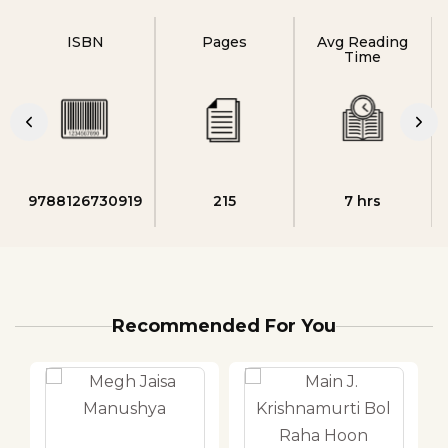
ISBN
Pages
Avg Reading
Time
9788126730919
215
7 hrs
Recommended For You