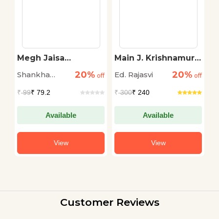
Megh Jaisa
Main J. Krishnamurti
E
Manushya
Bol Raha Hoon
S
20%
20%
Shankha
Ed. Rajasvi
A
off
off
off
C
Ghosh
₹
99
₹ 79.2
₹
300
₹ 240
₹
Available
Available
View
View
Customer Reviews