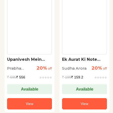
Upanivesh Mein
Ek Aurat Ki Note
Stree
Book
20%
20%
Prabha
Sudha Arora
off
off
Khetan
₹
695
₹ 556
₹
199
₹ 159.2
Available
Available
View
View