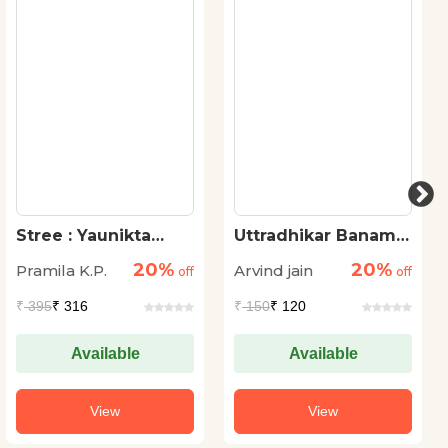
Stree : Yaunikta
Uttradhikar Banam
Banam
Putradhikar
20%
20%
Pramila K.P.
Arvind jain
Aadhyatmikta
off
off
₹
395
₹ 316
₹
150
₹ 120
Available
Available
View
View