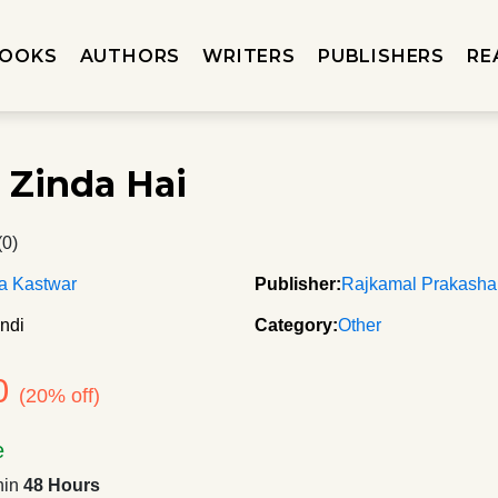
OOKS
AUTHORS
WRITERS
PUBLISHERS
RE
r Zinda Hai
(0)
a Kastwar
Publisher:
Rajkamal Prakash
ndi
Category:
Other
0
(20% off)
e
hin
48 Hours