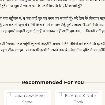
लाइब्रेरियों में दब के दम घुटकर मरने या फिर ‘राइट ऑफ़’ होकर जल-मरने में
हुई। मेरा ख़ुद से सवाल था कि यह मैं किसके लिए लिख रही हूँ?
ानी सुना दो उन्हें, वे चलकर नहीं आएँगे हम तक...। कितनी रातें हम साथ-साथ
ँचाने में, मैं क्या कोई पुल का काम कर सकती हूँ? मेरे लिए मेरे किरदार महत्त्वपूर्
 तुम्हारी चिट्ठी? अनाम मोहिनी देवियों की कहानी के इस्तरी-बिस्तरी विमर्श से
, आप कहानी सुना दें। मेरी किताबें गले लगकर रोईं, मुझे लताड़ा भी...लोगों के पास
 क्या लेना-देना! आप समाज से सीधे बात करना चाहती हैं, आँकड़ों-वाँकड़ों का
है। तुम हमारी कहानी सुना दो उन्हें, वे चलकर नहीं आएँगे हम तक...। कितनी रातें 
 खेलते हैं। मैंने चुपचाप रहना ठीक समझा...समाजशास्त्रियों के अपने तर्क थे
ि से बात कीजिए। ये साहित्यिक भाषा, संवेदना, आत्मीयता...। अरे, तटस्थ
किसी ‘नामवर’ तक पहुँची तुम्हारी चिट्ठी? अनाम मोहिनी देवियों की कहानी के इस्तरी-
ट्ठियों को सही पते की तलाश है...यूँ जानती हूँ, ऊपर लिखे सारे पते सही हैं।
ाप रहना ठीक समझा...समाजशास्त्रियों के अपने तर्क थे—वैज्ञानिक दृष्टि से बात क
Recommended For You