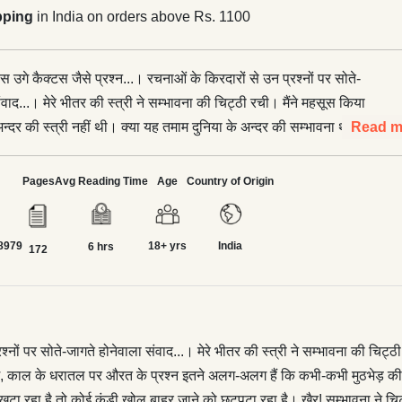
pping
in India on orders above Rs. 1100
ास उगे कैक्टस जैसे प्रश्न...। रचनाओं के किरदारों से उन प्रश्नों पर सोते-
वाद...। मेरे भीतर की स्त्री ने सम्भावना की चिट्ठी रची। मैंने महसूस किया
े अन्दर की स्त्री नहीं थी। क्या यह तमाम दुनिया के अन्दर की सम्भावना थी? पर
Read m
, नस्ल, जाति, देश, काल के धरातल पर औरत के प्रश्न इतने अलग-अलग हैं कि
 मुद्रा में दिखाई देते हैं। जैसे कोई माँ बनकर ख़ुश होता है तो कोई मातृत्व से
Pages
Avg Reading Time
Age
Country of Origin
ूँढ़ रहा है, कोई परिवार के बाहर खड़ा अन्दर आने का दरवाज़ा खटखटा रहा है तो
हर जाने को छटपटा रहा है। ख़ैर! सम्भावना ने चिट्ठी रची, चिट्ठी की
8979
18+ yrs
India
ेदना ने लुब्रीकेशन का काम किया, पत्र लेखों ने अपना आकार लेना शुरू कर
6 hrs
172
 तलाश तब भी पूरी कहाँ हुई। मेरा ख़ुद से सवाल था कि यह मैं किसके लिए
ैं क्या कोई पुल का काम कर सकती हूँ? मेरे लिए मेरे किरदार महत्त्वपूर्ण थे, जो
श्नों के वाहक बने। लोगों ने मेरी चिट्ठी में पात्र खोजे, प्रश्नों से साक्षात्कार
श्नों पर सोते-जागते होनेवाला संवाद...। मेरे भीतर की स्त्री ने सम्भावना की चिट्ठी
ि किताब तक कहाँ और कैसे जाएँ, आप कहानी सुना दें। मेरी किताबें गले
, काल के धरातल पर औरत के प्रश्न इतने अलग-अलग हैं कि कभी-कभी मुठभेड़ की मुद्रा 
लताड़ा भी...लोगों के पास हम तक आने का वक़्त नहीं बचा, ‘जिस्ट’ चाहिए...।
खटखटा रहा है तो कोई कुंडी खोल बाहर जाने को छटपटा रहा है। ख़ैर! सम्भावना ने च