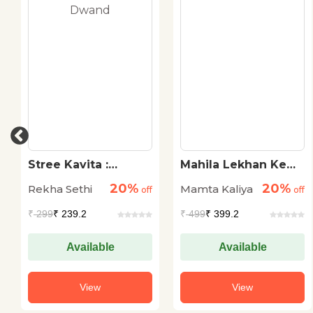
Stree Kavita :
Mahila Lekhan Ke
Pahachan Aur
Sau Varsh
20%
20%
Rekha Sethi
Mamta Kaliya
Dwand
off
off
₹
299
₹ 239.2
₹
499
₹ 399.2
Available
Available
View
View