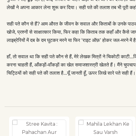
हमारा भविष्य तो 
लेखों ने अपना आकार लेना शुरू कर दिया। सही पते की तलाश तब भी पूरी कहाँ 
है। तुम हमारी कह
सुबके हैं। हाँ, तो सवाल था कि सही पते कौन से हैं, मेरे लेखक मित्रों ने चिकोटी काटी...किसी
सही पते कौन से हैं? आम औरत के जीवन के सवाल और किताबों के उनके पाठकों तक पहु
‘नामवर’ तक पहुँची
खोजे, प्रश्नों से साक्षात्कार किया, फिर कहा कि किताब तक कहाँ और कैसे जाएँ
बुद्धिजीवियों को
लाइब्रेरियों में दब के दम घुटकर मरने या फिर ‘राइट ऑफ़’ होकर जल-मरने में 
खेल समाजशास्त्री
—वैज्ञानिक दृष्ट
हाँ, तो सवाल था कि सही पते कौन से हैं, मेरे लेखक मित्रों ने चिकोटी काटी...
होकर सोचिए...! चि
करना चाहती हैं, आँकड़ों-वाँकड़ों का खेल समाजशास्त्री खेलते हैं। मैंने चुपच
चिट्ठियों को सही पते की तलाश है...यूँ जानती हूँ, ऊपर लिखे सारे पते सही हैं।