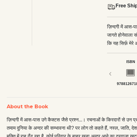
Free Shi
ज़िन्दगी में आस-प
जागते होनेवाला सं
कि यह सिर्फ़ मेर
लोग तो कहते हैं
कभी-कभी मुठभेड़ की
ISBN
मुक्ति में राह ढ
‹
कोई कुंडी खोल बा
978812671
आत्मीयता और संव
दिया। सही पते की
लिख रही हूँ? सही पते कौन से हैं? आम औरत के जीवन के सवाल और किताबों के उनके पाठकों
About the Book
तक पहुँचाने में, म
आम ज़िन्दगी के प्र
ज़िन्दगी में आस-पास उगे कैक्टस जैसे प्रश्न...। रचनाओं के किरदारों से उन प्र
किया, फिर कहा क
तमाम दुनिया के अन्दर की सम्भावना थी? पर लोग तो कहते हैं, नस्ल, जाति, देश
लगकर रोईं, मुझे 
मुक्ति में राह ढूँढ़ रहा है, कोई परिवार के बाहर खड़ा अन्दर आने का दरवाज़ा 