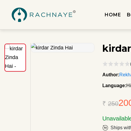
HOME
B
kirda
Author:
Rekh
Language:
Hi
20
₹
250
Unavailabl
Ships wit