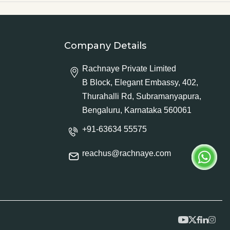
Company Details
Rachnaye Private Limited
B Block, Elegant Embassy, 402,
Thurahalli Rd, Subramanyapura,
Bengaluru, Karnataka 560061
+91-63634 55575
reachus@rachnaye.com