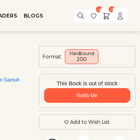
0
0
ADERS
BLOGS
Hardbound
Format:
₹200
an Samuh
This Book is out of stock
Notify Me
Add to Wish List