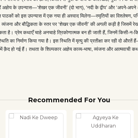
ी के श्रद्धा, इड़ा, मनु के त्रिकोण का प्रतिबिम्ब लग सकता है। प्रेम कथाएँ
 हैं अज्ञेय के उपन्यास—‘शेखर एक जीवनी’ (दो भाग), ‘नदी के द्वीप’ और ‘अपने-अप
कोणात्मक बन ही जाती हैं, जिनमें किसी-न-किसी कोण को स्थगित होना होता
त पाठकों को इस उपन्यास में एक नया ही अस्वाद मिलेगा—स्मृतियों का विश्लेषण, परि
स ‘अपने-अपने अजनबी’ इस अर्थ में प्रायोगिक और प्रायोजित उपन्यास है,
ात्‍तता, व्यंजना और बौद्धिकता के स्तर पर ‘शेखर एक जीवनी’ की अगली कड़ी है जिसमें
 नाटकीय स्थिति का निर्माण किया गया है। इस स्थिति में मृत्यु की प्रतीक्षा
ग सकता है। प्रेम कथाएँ चाहे अनचाहे त्रिकोणात्मक बन ही जाती हैं, जिनमें किस
ं—‘योके’ और ‘सेल्मा’। पृष्ठभूमि विदेशी, ‘योके’ युवा है और ‘सेल्मा’ वृद्धा। बर्फ़
ा निर्माण किया गया है। इस स्थिति में मृत्यु की प्रतीक्षा कर रही दो औरतें हैं—‘यो
घर पर गिरा है और दोनों औरतें एक तरह से बर्फ़ की क़ब्र में क़ैद हो गई हैं।
 क़ैद हो गई हैं। तथता के शिल्पकार अज्ञेय काव्य-भाषा, व्यंजना और आत्मवाची कथा स
र अज्ञेय काव्य-भाषा, व्यंजना और आत्मवाची कथा संरचना करते चलते हैं।
 ऐसे ही विशिष्ट चुने हैं। उपन्यास का ढाँचा भी परम्परागत उपन्यास लेखन से
> <p>—भूमिका से
Recommended For You