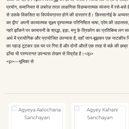
झाँकने पर कामायन
प्रयोग, रूमानियत से लबरेज़ तरल लाक्षणिक विडम्बनात्मक व्यंजना में रसे-बसे
चाहे अनचाहे त्रि
से उसके विकसित या विपर्ययग्रस्त होने की दास्तान है। क़‍िस्सागोई के अभ्यस्
है। तीसरा उपन्या
का द्वीप’ अपनी काव्यात्मक सूक्ष्म दृश्यात्मक परिनिष्ठित भाषा, प्रेम की उद
वहाँ जान-बूझकर एक
गहरे झाँकने पर कामायनी के श्रद्धा, इड़ा, मनु के त्रिकोण का प्रतिबिम्ब ल
कर रही दो औरतें है
अर्थ में प्रायोगिक और प्रायोजित उपन्यास है, वहाँ जान-बूझकर एक नाटकीय स्थिति क
का पहाड़ टूटकर उस 
का पहाड़ टूटकर उस घर पर गिरा है और दोनों औरतें एक तरह से बर्फ़ की क़ब्र में
तथता के शिल्पका
ढाँचा भी परम्परागत उपन्यास लेखन से विद्रोह है।</p>
पात्र भी उन्होंने
<p>—भूमिका से
विद्रोह है।</p