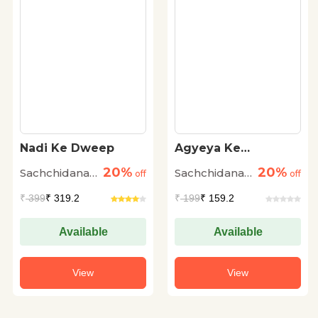
Nadi Ke Dweep
Agyeya Ke
Uddharan
20%
20%
Sachchidananda
Sachchidananda
off
off
Hirananda
Hirananda
₹
399
₹ 319.2
₹
199
₹ 159.2
Vatsyayan
Vatsyayan
'Ajneya'
'Ajneya'
Available
Available
View
View