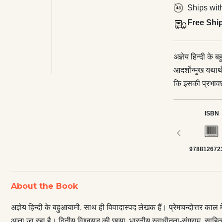
Ships wit
Free Shi
अज्ञेय हिन्दी के 
आदर्शोन्मुख यथार्
कि इसकी प्रभावछा
भारतीय स्वाधीनता-
कालखंड, युवा मन क
ISBN
मनःस्थितियाँ, प्र
‹
अज्ञेय के उपन्य
978812672
‘शेखर एक जीवनी’ 
विपर्ययग्रस्त होन
अस्वाद मिलेगा—स्
About the Book
बौद्धिकता की तप्त 
प्रेम की उदात्‍त
अज्ञेय हिन्दी के बहुआयामी, साथ ही विवादास्पद लेखक हैं। प्रेमचन्दोत्तर काल म
जिसमें रेखा, गौर
आता जा रहा है। द्वितीय विश्वयुद्ध की छाया, भारतीय स्वाधीनता-संग्राम, साहित्