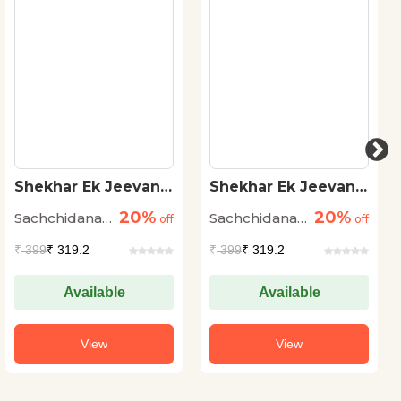
Shekhar Ek Jeevani :
Shekhar Ek Jeevani :
Vol. 2
Vol-1
20%
20%
Sachchidananda
Sachchidananda
off
off
Hirananda
Hirananda
₹
399
₹ 319.2
₹
399
₹ 319.2
Vatsyayan
Vatsyayan
'Ajneya'
'Ajneya'
Available
Available
View
View