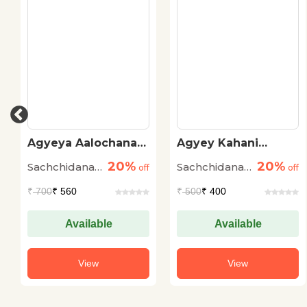
Agyeya Aalochana
Agyey Kahani
Sanchayan
Sanchayan
20%
20%
Sachchidananda
Sachchidananda
off
off
Hirananda
Hirananda
₹
700
₹ 560
₹
500
₹ 400
Vatsyayan
Vatsyayan
'Ajneya'
'Ajneya'
Available
Available
View
View