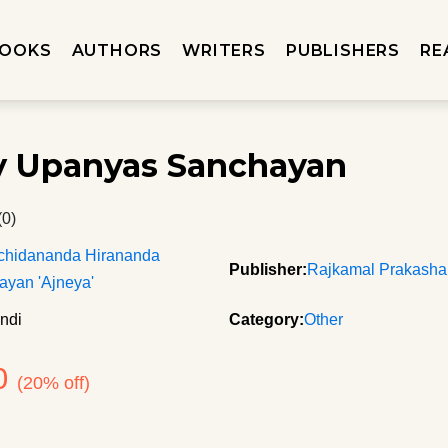
OOKS
AUTHORS
WRITERS
PUBLISHERS
RE
 Upanyas Sanchayan
(0)
chidananda Hirananda
Publisher:
Rajkamal Prakash
ayan 'Ajneya'
ndi
Category:
Other
0
(20% off)