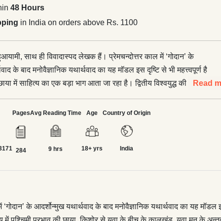
hin
48 Hours
pping
in India on orders above Rs. 1100
बहुआयामी, साथ ही विवादास्पद लेखक हैं। प्रेमचन्दोत्तर काल में ‘गोदान’ के
थवाद के बाद मनोवैज्ञानिक यथार्थवाद का यह मॉडल इस दृष्टि से भी महत्त्वपूर्ण है
या में साहित्य का एक बड़ा भाग आता जा रहा है। द्वितीय विश्वयुद्ध की छाया,
Read m
संग्राम, साहित्य में पश्चिमी प्रभाव की छाया, किशोर से युवा के बीच के
े अन्तर्द्वन्द्व, अहंकार, विद्रोह और सेक्स के नकारने-स्वीकारने की
Pages
Avg Reading Time
Age
Country of Origin
योग, रूमानियत से लबरेज़ तरल लाक्षणिक विडम्बनात्मक व्यंजना में रसे-बसे हैं
ास—‘शेखर एक जीवनी’ (दो भाग), ‘नदी के द्वीप’ और ‘अपने-अपने अजनबी’।
3171
18+ yrs
India
में एक विद्रोही की निर्मिति उसके घात-प्रतिघात से उसके विकसित या
9 hrs
284
े की दास्तान है। क़‍िस्सागोई के अभ्यस्त पाठकों को इस उपन्यास में एक नया ही
मृतियों का विश्लेषण, परिनिष्ठित काव्यात्मक और व्यंजनात्मक भाषा की
ख़ुशबू। ‘नदी का द्वीप’ अपनी काव्यात्मक सूक्ष्म दृश्यात्मक परिनिष्ठित भाषा,
ता, व्यंजना और बौद्धिकता के स्तर पर ‘शेखर एक जीवनी’ की अगली कड़ी है
ें ‘गोदान’ के आदर्शोन्मुख यथार्थवाद के बाद मनोवैज्ञानिक यथार्थवाद का यह मॉडल इस
ा, भुवन का या फिर इनके साथ चन्द्र मोहन का एक त्रिकोण बनता है जो गहरे
य में पश्चिमी प्रभाव की छाया, किशोर से युवा के बीच के कालखंड, युवा मन के अन्तर्द