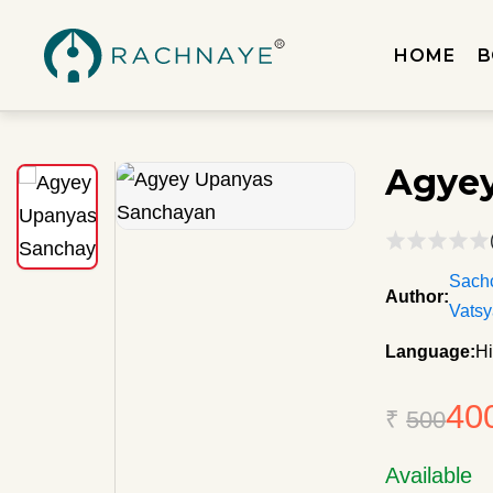
HOME
B
Agyey
Sach
Author:
Vatsy
Language:
Hi
40
₹
500
Available