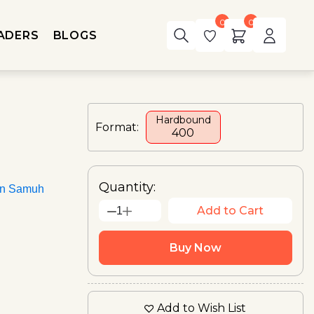
0
0
ADERS
BLOGS
Hardbound
Format:
₹400
Quantity:
an Samuh
Add to Cart
1
Buy Now
Add to Wish List