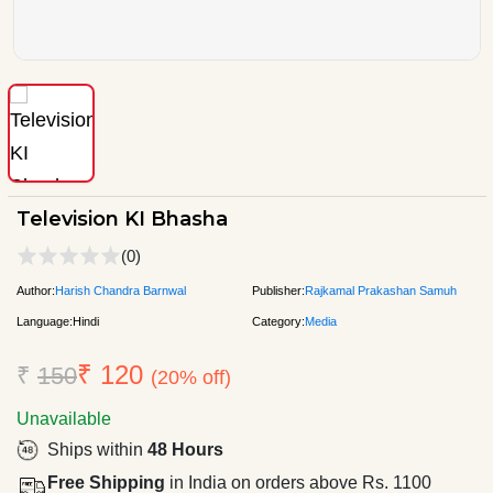
Television KI Bhasha
(0)
Author:
Harish Chandra Barnwal
Publisher:
Rajkamal Prakashan Samuh
Language:
Hindi
Category:
Media
₹ 120
₹
150
(20% off)
Unavailable
Ships within
48 Hours
Free Shipping
in India on orders above Rs. 1100