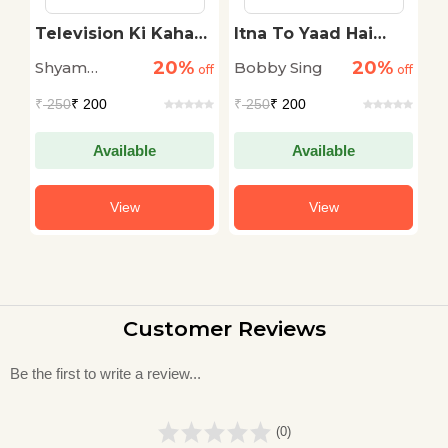
Television Ki Kahani
Itna To Yaad Hai
V
: Part-1
Mujhe
H
20%
20%
Shyam
Bobby Sing
K
off
off
off
Kashyap
P
₹
250
₹ 200
₹
250
₹ 200
₹
Available
Available
View
View
Customer Reviews
Be the first to write a review...
(0)