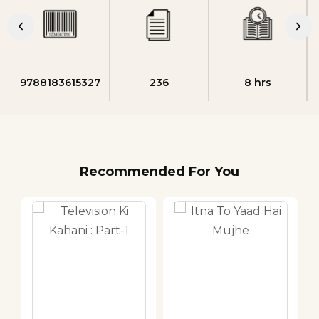
9788183615327
236
8 hrs
Recommended For You