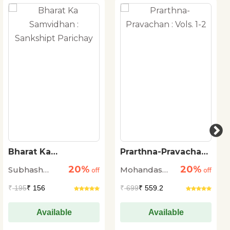
Bharat Ka
Prarthna-Pravachan :
Samvidhan :
Vols. 1-2
20%
20%
Subhash
Mohandas
Sankshipt Parichay
off
off
Kashyap
Karamchand
₹
195
₹ 156
₹
699
₹ 559.2
Gandhi
Available
Available