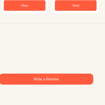
View
View
Write a Review