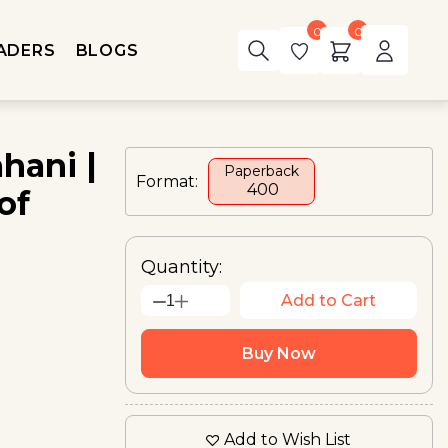
0
0
ADERS
BLOGS
hani |
Paperback
Format:
₹ 400
of
Quantity:
Add to Cart
1
Buy Now
Add to Wish List