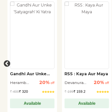
Gandhi Aur Unke
RSS : Kaya Aur Maya
'Satyagrah' Ki Yatra
20%
20%
Heramb
Devanura
off
off
Chaturvedi
Mahadeva
₹
400
₹ 320
₹
199
₹ 159.2
Available
Available