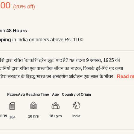
400
(20% off)
hin
48 Hours
pping
in India on orders above Rs. 1100
ा रचित 'काकोरी ट्रेन लूट' याद है? यह घटना 9 अगस्त, 1925 की
ानियों द्वारा रचित एक वास्तविक जीवन का नाटक, जिसके इर्द-गिर्द यह कथा
Read m
ने के वादे के साथ शुरू किया गया था। जब 1922 में इसे अचानक वापस ले
ों युवा स्वतंत्रता सेनानी निराश हो गए। इस धोखे ने बड़ी संख्या में
Pages
Avg Reading Time
Age
Country of Origin
जन्म दिया, जिन्होंने भारत में सत्तारूढ़ अंग्रेजों के विरुद्ध अकेले ही अपनी पूरी
ऊ की बगल में काकोरी
1139
18+ yrs
India
पास भारतीय रेल के खजाने को लूट लिया। भारत के स्वतंत्रता संग्राम के
10 hrs
304
 की एक घटना और इसके इर्द-गिर्द बुनी गई एक काल्पनिक कहानी। यह पुस्तक
त्माओं व बलिदानियों की वीरता के उन चमकदार क्षणों को जीवंत करती है, जो