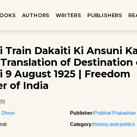
OOKS
AUTHORS
WRITERS
PUBLISHERS
RE
i Train Dakaiti Ki Ansuni Ka
 Translation of Destination 
i 9 August 1925 | Freedom
r of India
(0)
a Dhruv
Publisher:
Prabhat Prakashan
ndi
Category:
History-and-politics