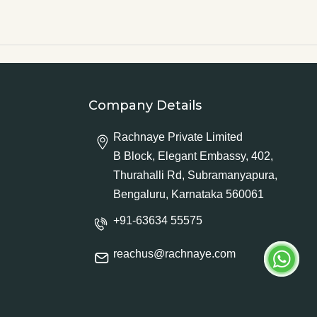
Company Details
Rachnaye Private Limited
B Block, Elegant Embassy, 402,
Thurahalli Rd, Subramanyapura,
Bengaluru, Karnataka 560061
+91-63634 55575
reachus@rachnaye.com