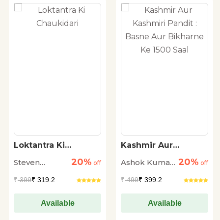
Loktantra Ki
Kashmir Aur
Chaukidari
Kashmiri Pandit :
20%
20%
Steven
Ashok Kumar
off
Basne Aur Bikharne
off
Ke 1500 Saal
Levitsky and
Pandey
₹
399
₹ 319.2
₹
499
₹ 399.2
Daniel Ziblatt
Available
Available