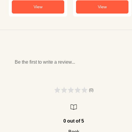
View
View
Be the first to write a review...
(0)
0 out of 5
Book