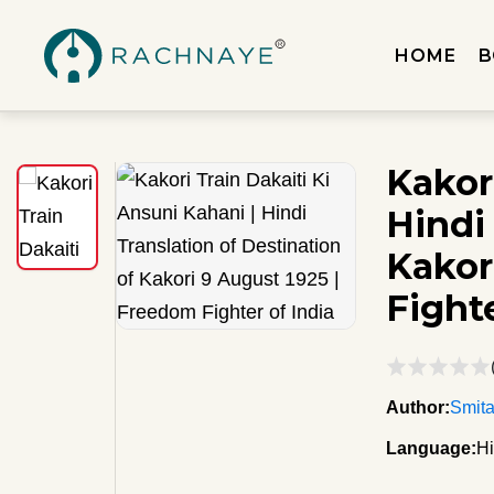
HOME
B
Kakor
Hindi
Kakor
Fighte
Author:
Smit
Language:
Hi