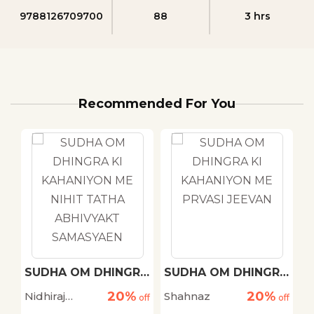
9788126709700
88
3 hrs
Recommended For You
h
SUDHA OM DHINGRA
SUDHA OM DHINGRA
M
KI KAHANIYON ME
KI KAHANIYON ME
20%
20%
Nidhiraj
Shahnaz
D
off
NIHIT TATHA
off
PRVASI JEEVAN
off
ABHIVYAKT
Bhadana
S