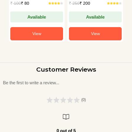
₹
100
₹ 80
₹
250
₹ 200
₹
SAMASYAEN
Available
Available
View
View
Customer Reviews
Be the first to write a review...
(0)
0 out of 5