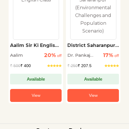
Aalim Sir Ki English
District Saharanpur
S
Class
(Environmental
K
20%
17%
Aalim
Dr. Pankaj
S
LA
off
off
Challenges and
off
P
Population
Kumar & Dr.
₹
500
₹ 400
₹
250
₹ 207.5
₹
Scenario)
Narendra
KUmar
Available
Available
View
View