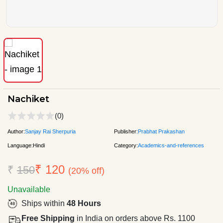
Nachiket
(0)
Author:
Sanjay Rai Sherpuria
Publisher:
Prabhat Prakashan
Language:
Hindi
Category:
Academics-and-references
₹ 120
₹
150
(20% off)
Unavailable
Ships within
48 Hours
Free Shipping
in India on orders above Rs. 1100