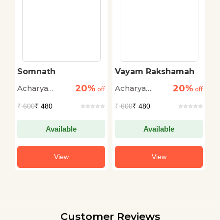
Somnath
Vayam Rakshamah
B
C
20%
20%
Acharya
Acharya
A
off
off
off
Chatursen
Chatursen
C
₹
600
₹ 480
₹
600
₹ 480
₹
Available
Available
View
View
Customer Reviews