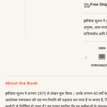
Free Shi
हृषीकेश सुलभ ने
अनुभव, आस-पास 
दायित्वबोध आदि
की पड़ताल कर पा
प्रक्रिया में स
ISBN
और मान्यताओं की 
‹
संकलन में एक ही 
978934822
पर अलग-अलग और क
इसलिए, रचनाकार 
के बाद भी अपनी 
About the Book
है। ये आलेख ‘अग्
उपन्यास ने ग्रा
हृषीकेश सुलभ ने लगभग 1975 से लेखन शुरू किया। उनके लगभग 40 वर्षों क
जिन वैचारिक जड़ता
आलोचक रचनाकार की उस मनःस्थिति की पड़ताल कर पाया है या करता है, जिस
अध्ययन आवश्यक है
कसौटी से निर्देशित हो जाता है? यह प्रश्न इसलिए कि इन समीक्षाओं के संकल