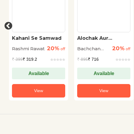
Kahani Se Samwad
Alochak Aur
Alochana
20%
20%
Rashmi Rawat
Bachchan
off
off
Singh
₹
399
₹ 319.2
₹
895
₹ 716
Available
Available
View
View