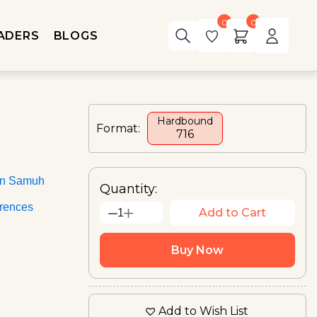
0
0
ADERS
BLOGS
Hardbound
Format:
₹716
an Samuh
Quantity:
rences
Add to Cart
1
Buy Now
Add to Wish List