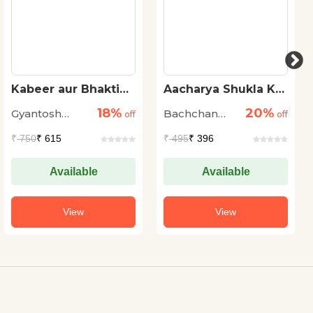
Kabeer aur Bhakti
Aacharya Shukla Ka
Andolan
Itihas Padhte Huye
18%
20%
Gyantosh
Bachchan
off
off
Kumar Jha
Singh
₹
750
₹ 615
₹
495
₹ 396
Available
Available
View
View