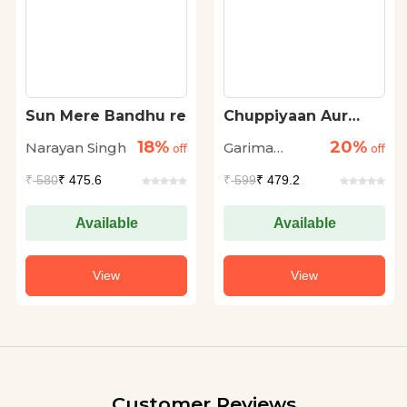
Sun Mere Bandhu re
Chuppiyaan Aur
Daraarein : Stree
18%
20%
Narayan Singh
Garima
off
Aatmakatha : Paath
off
Aur Saiddhantiki
Shrivastava
₹
580
₹ 475.6
₹
599
₹ 479.2
Available
Available
View
View
Customer Reviews