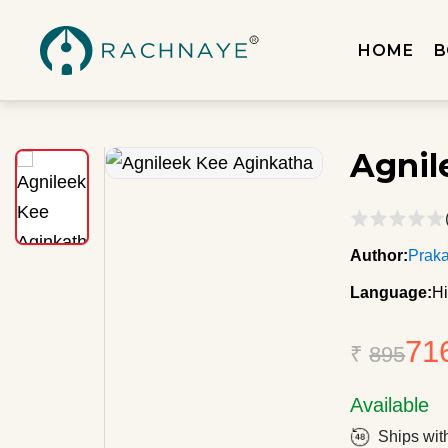
HOME
B
Agnil
Author:
Praka
Language:
Hi
71
₹
895
Available
Ships wit