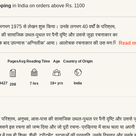
pping
in India on orders above Rs. 1100
 लगभग 1975 से लेखन शुरू किया। उनके लगभग 40 वर्षों के परिश्रम,
की सामाजिक उथल-पुथल पर पैनी दृष्टि और उससे जुड़ा रचनाकार का
 के बाद उपन्यास ‘अग्निलीक’ आया। आलोचक रचनाकार की उस मनःस्थिति
Read m
या है या करता है, जिसने इस रचना को जन्म दिया और जो पूरी रचना-
ाथ चला या अपनी टिप्पणी रखते समय समीक्षक/आलोचक भी अपनी मनःस्थिति
Pages
Avg Reading Time
Age
Country of Origin
कसौटी से निर्देशित हो जाता है? यह प्रश्न इसलिए कि इन समीक्षाओं के
शिल्प, शैली, ट्रीटमेंट, घटनाओं की प्रस्तुति, उनके विस्तार और उनके स्वरूप
9427
18+ yrs
India
भी-कभी परस्पर विरोधी राय/ऑब्ज़र्वेशन देखने को मिले हैं। यह संकलन,
7 hrs
208
को आलोचकों की चिन्ता और समय-समय पर व्यक्त उनके निदेशों के सम्मान
तपस्या, अपने अनुभव और स्वतःस्फूर्त पर सजग चेतना पर चलने का स्वर देता
निलीक’ उपन्यास को समझने और व्याख्यायित करने में सहायक तो हैं ही,
मीण सामाजिक संरचना में होते जिन परिवर्तनों और उसके साथ-साथ स्थापित
े परिश्रम, अनुभव, आस-पास की सामाजिक उथल-पुथल पर पैनी दृष्टि और उससे ज
ओं को कथा-सूत्र में पिरोया है, ये उसे और आगे ले जाते हैं। इसलिए इनका
ने इस रचना को जन्म दिया और जो पूरी रचना- प्रक्रिया में साथ चला या अपन
। स्वतंत्रता-पूर्व और स्वतंत्रता-पश्चात गाँवों की विडम्बनाओं को इन
न में एक ही शिल्प, शैली, ट्रीटमेंट, घटनाओं की प्रस्तुति, उनके विस्तार और उन