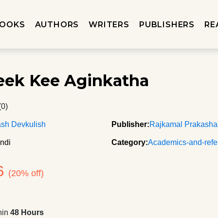
OOKS
AUTHORS
WRITERS
PUBLISHERS
RE
eek Kee Aginkatha
(0)
sh Devkulish
Publisher:
Rajkamal Prakash
ndi
Category:
Academics-and-refe
6
(20% off)
hin
48 Hours