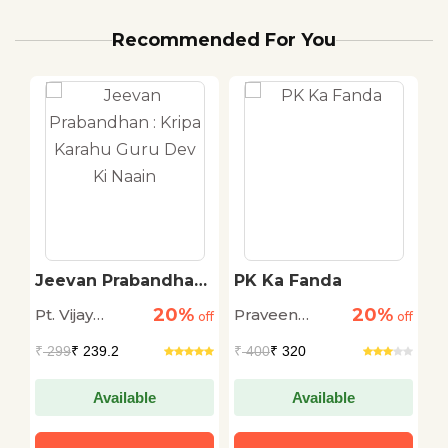
Recommended For You
Jeevan Prabandhan :
PK Ka Fanda
Z
Kripa Karahu Guru
20%
20%
Pt. Vijay
Praveen
S
off
Dev Ki Naain
off
off
Shankar
Kakkar
J
₹
299
₹ 239.2
₹
400
₹ 320
₹
Mehta
Available
Available