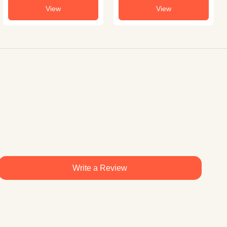
View
View
Write a Review