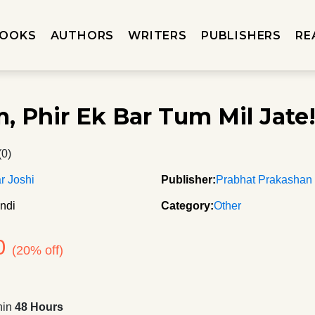
OOKS
AUTHORS
WRITERS
PUBLISHERS
RE
, Phir Ek Bar Tum Mil Jate
(0)
r Joshi
Publisher:
Prabhat Prakashan
ndi
Category:
Other
0
(20% off)
hin
48 Hours