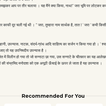
नाटा छा गया, उस सन्नाटे के चीत्कार का यह आलेखन है जब श्रीकृष्ण सम्मुख
 प्राणी समझकर आप पर तीर चलाया । यह मैंने क्या किया, नाथ!'' जरा भूमि पर लोटकर
जब वे विलीन हो गए तब वसुदेव-देवकी से लेकर अर्जुन, द्रौपदी, अश्‍वत्थामा,
राधा पर्यंत पात्रों की संभ्रमिद मनोदशा को एक अनूठी ऊँचाई के ऊपर ले
यास । "
 पर काफी दूर चली गई थी । '' जरा, तुम्हारा नाम सार्थक है, तात ! ' जरा ' कभी कि
 कहानी, उपन्यास. नाटक, संदर्भ-ग्रंथ आदि साहित्य का सर्जन न किया गया हो । ' श्
ा जाए तो यह उपनिषदीय उपन्यास है ।
‍त‌ित्व अनंत में विलीन हो गया तो जो सन्नाटा छा गया, उस सन्नाटे के चीत्कार का यह 
ात्रों की संभ्रमिद मनोदशा को एक अनूठी ऊँचाई के ऊपर ले जाता है यह उपन्यास ।
Recommended For You