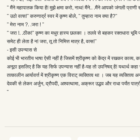
हो गया तो जो सन्
'' मैंने महापातक किया है! मुझे क्षमा करो, नाथ! मैंने.. .मैंने आपको जंगली
थे तब बात और थी 
'' उठो वत्स!'' करुणार्द्र स्वर में कृष्ण बोले, '' तुम्हारा नाम क्या है?''
अक्रूर उद्धव और 
'' मेरा नाम ?. .जरा ! ''
जाता है यह उपन्
'' जरा !. .ठीक!'' कृष्ण का मधुर हास्य छलका । तलवे से बहकर रक्‍तधारा भूमि
समेट ही लेता है न! जरा, तू तो निमित्त मात्र है, वत्स!''
- इसी उपन्यास से
कोई भी भारतीय भाषा ऐसी नहीं है जिसमें श्रीकृष्ण को केंद्र में रखकर काव्य,
अनूठा इसलिए है कि यह सिर्फ उपन्यास नहीं है-यह तो उपनिषद् है! यथार्थ कह
तत्कालीन आर्यावर्त्त में श्रीकृष्ण एक विराट‍् व्यक्‍त‌ित्व था । जब यह व्यक्
देवकी से लेकर अर्जुन, द्रौपदी, अश्‍वत्थामा, अक्रूर उद्धव और राधा पर्यंत प
"