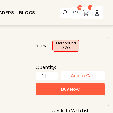
0
0
ADERS
BLOGS
!
Hardbound
Format:
₹320
Quantity:
Add to Cart
1
Buy Now
Add to Wish List