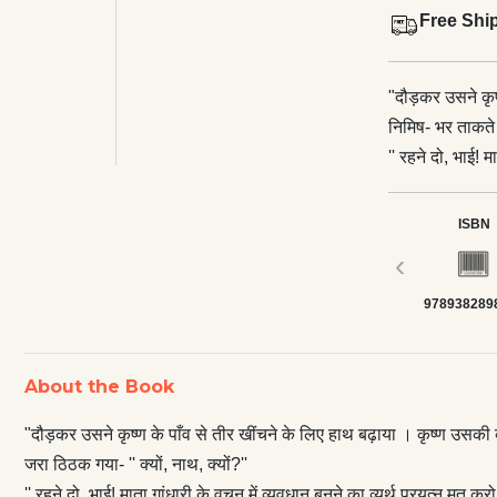
Free Shi
"दौड़कर उसने कृष्
निमिष- भर ताकते र
'' रहने दो, भाई! म
वे बोले । '' मैंने
समझकर आप पर तीर
ISBN
करने लगा । '' उठो व
‹
.जरा ! '' '' जरा
978938289
दूर चली गई थी । 
अमरत्व के अभिशाप
मात्र है, वत्स!'' - इसी उपन्यास से कोई भी भारतीय भ
About the Book
रखकर काव्य, कहान
श्याम, फिर एक बा
"दौड़कर उसने कृष्ण के पाँव से तीर खींचने के लिए हाथ बढ़ाया । कृष्ण उसकी व
कि यह सिर्फ उपन्
जरा ठिठक गया- '' क्यों, नाथ, क्यों?''
। तत्कालीन आर्यावर्
'' रहने दो, भाई! माता गांधारी के वचन में व्यवधान बनने का व्यर्थ प्रयत्‍न मत कर