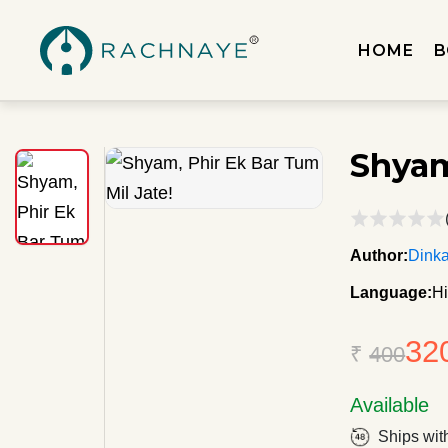
HOME
B
Shyam
Author:
Dinka
Language:
Hi
32
₹
400
Available
Ships wit