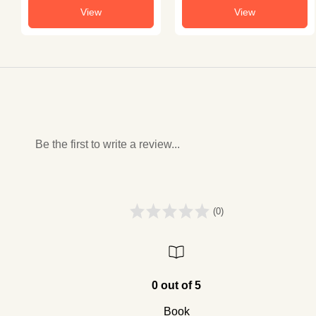
View
View
Be the first to write a review...
(0)
0 out of 5
Book