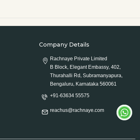
Company Details
Rachnaye Private Limited
B Block, Elegant Embassy, 402,
Thurahalli Rd, Subramanyapura,
Bengaluru, Karnataka 560061
+91-63634 55575
reachus@rachnaye.com