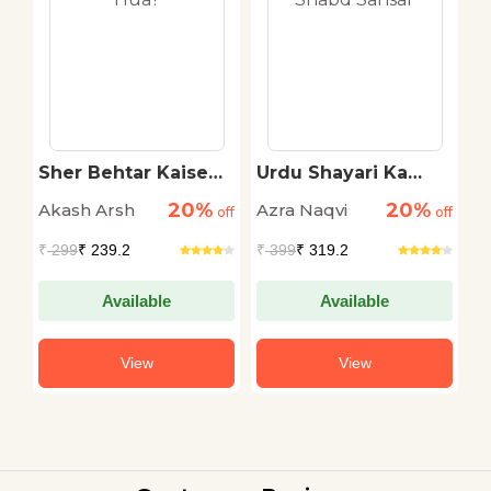
a
Sher Behtar Kaise
Urdu Shayari Ka
U
Hua?
Shabd Sansar
G
20%
20%
Akash Arsh
Azra Naqvi
A
off
off
off
₹
299
₹ 239.2
₹
399
₹ 319.2
₹
Available
Available
View
View