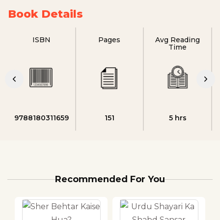
Book Details
ISBN
Pages
Avg Reading
Time
9788180311659
151
5 hrs
Recommended For You