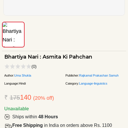
Bhartiya Nari : Asmita Ki Pahchan
(0)
Author:
Uma Shukla
Publisher:
Rajkamal Prakashan Samuh
Language:
Hindi
Category:
Language-linguistics
140
₹
175
(20% off)
Unavailable
Ships within
48 Hours
Free Shipping
in India on orders above Rs. 1100