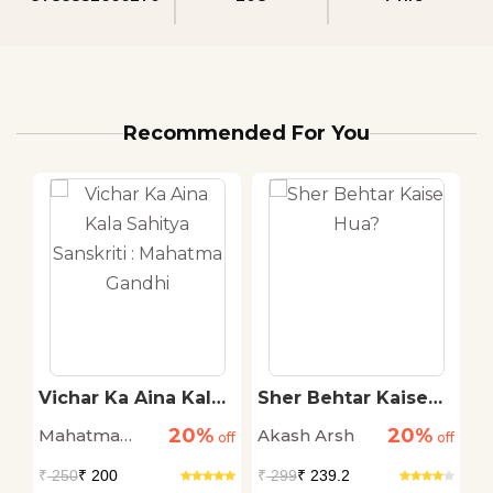
Recommended For You
Vichar Ka Aina Kala
Sher Behtar Kaise
U
st
Sahitya Sanskriti :
Hua?
S
20%
20%
Mahatma
Akash Arsh
A
off
Mahatma Gandhi
off
off
Gandhi
₹
250
₹ 200
₹
299
₹ 239.2
₹