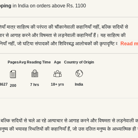
pping
in India on orders above Rs. 1100
परा की चौंकानेवाली कहानियाँ नहीं, बल्कि सदियों से
चार से आगाह करने और विषमता से लड़नेवाली कहानियाँ हैं। यह साहित्य की
नियाँ नहीं, जो घटिया संपादकों और शिविरबद्ध आलोचकों की कृपादृष्टि की
Read m
हानियाँ प्रताडि़त मनुष्य की भयावह स्थितियों की कहानियाँ हैं, जो उस दलित
्मिक ही नहीं, बल्कि उसके समग्र अस्तित्व के प्रश्नों को उठातीं और उनका
Pages
Avg Reading Time
Age
Country of Origin
 आगे बढ़कर उनका उत्तर देती भी हैं। इसीलिए इन कहानियों में तथाकथित
मकता से अलग एक नए अर्थपूर्ण और मूल्यपूर्ण रूप से अपने समय को देखने की
4627
18+ yrs
India
ही इन कहानियों की मानवीय मूल्यवत्ता है। और शेखर की कहानियों की यह भी
7 hrs
200
िपोर्ताज को भी अपनी सहज मानवीय लगन के सहारे एक कथात्मक दस्तावेज में
ैं और विधागत कहानियों को ज्यादा बड़े मानवीय सवालों और उनके अर्थों से जोड़
श्वर
, बल्कि सदियों से चले आ रहे अत्याचार से आगाह करने और विषमता से लड़नेवाली कहा
नुष्य की भयावह स्थितियों की कहानियाँ हैं, जो उस दलित मनुष्य के आध्यात्मिक ही 