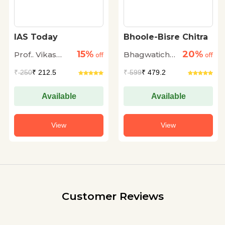
IAS Today
Bhoole-Bisre Chitra
15%
20%
Prof.. Vikas
Bhagwaticharan
off
off
Sharma
Verma
₹
250
₹ 212.5
₹
599
₹ 479.2
Available
Available
View
View
Customer Reviews