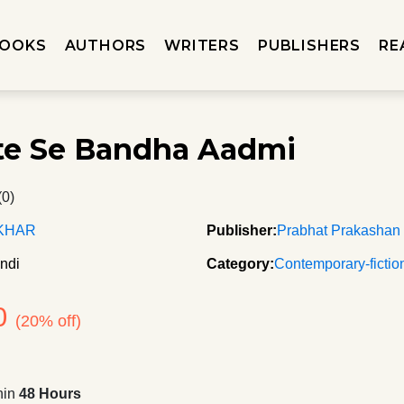
OOKS
AUTHORS
WRITERS
PUBLISHERS
RE
e Se Bandha Aadmi
(0)
KHAR
Publisher:
Prabhat Prakashan
ndi
Category:
Contemporary-fictio
0
(20% off)
hin
48 Hours