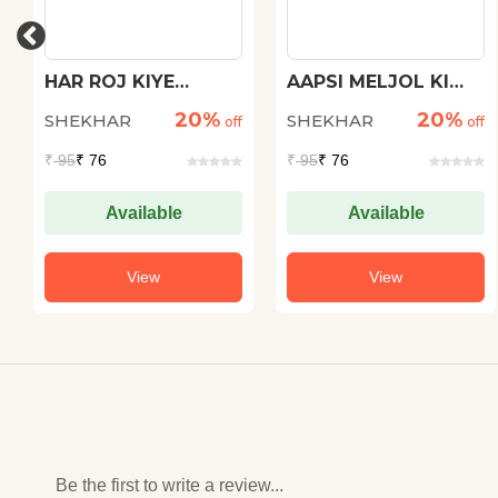
HAR ROJ KIYE
AAPSI MELJOL KI
JANEWALE KAAM
KAHANIYAN
20%
20%
SHEKHAR
SHEKHAR
off
off
₹
95
₹ 76
₹
95
₹ 76
Available
Available
View
View
Be the first to write a review...