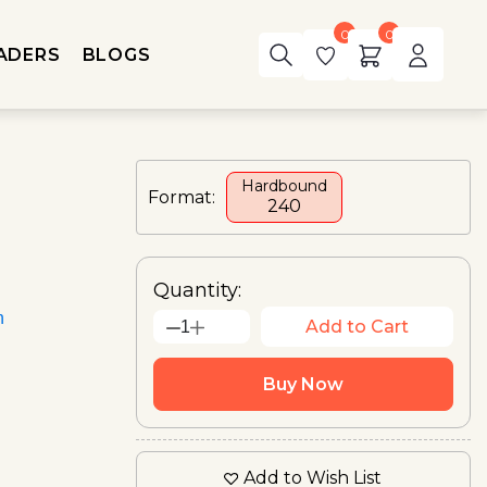
0
0
ADERS
BLOGS
Hardbound
Format:
₹240
Quantity:
n
Add to Cart
1
Buy Now
Add to Wish List