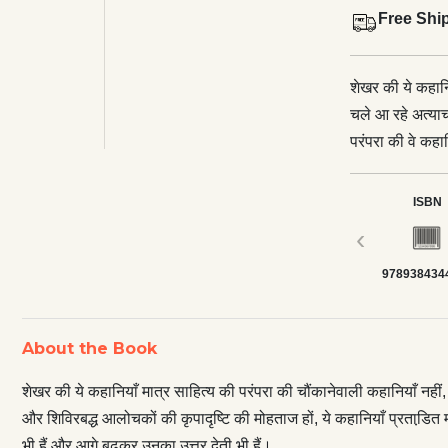
Free Shi
शेखर की ये कहानियाँ मात्र साहित्य की परं
चले आ रहे अत्या
परंपरा की वे कहा
मोहताज हों, ये क
मनुष्य के आध्यात
ISBN
उत्तर माँगती भी हैं और
‹
साहित्यिक रचनात्
978938434
अभीप्सा है और य
विशेषता है, जो र
तब्दील कर देती ह
About the Book
देती हैं। —कमले
शेखर की ये कहानियाँ मात्र साहित्य की परंपरा की चौंकानेवाली कहानियाँ नहीं
और शिविरबद्ध आलोचकों की कृपादृष्टि की मोहताज हों, ये कहानियाँ प्रताडि़त म
भी हैं और आगे बढ़कर उनका उत्तर देती भी हैं।