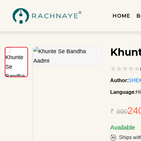
HOME
B
Khunt
Author:
SHE
Language:
Hi
24
₹
300
Available
Ships wit