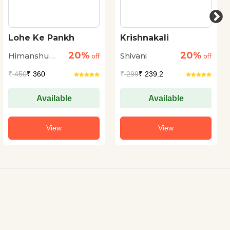
Lohe Ke Pankh
Krishnakali
20%
20%
Himanshu
Shivani
off
off
Shrivastava
₹
450
₹ 360
₹
299
₹ 239.2
Available
Available
View
View