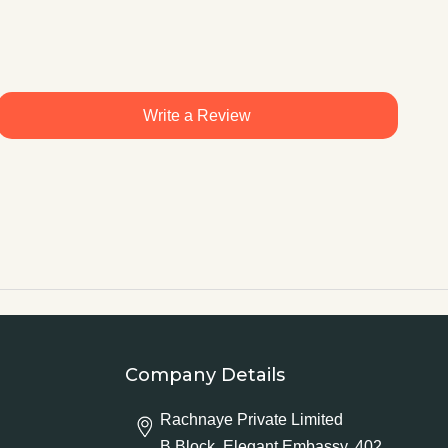
Write a Review
Company Details
Rachnaye Private Limited
B Block, Elegant Embassy, 402,