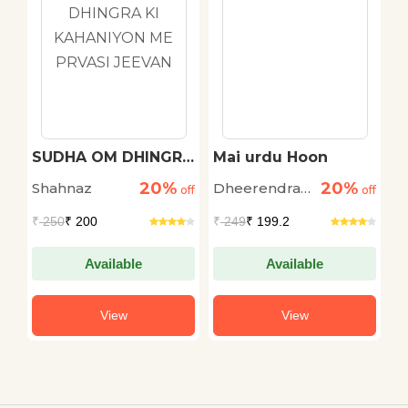
RA
SUDHA OM DHINGRA
Mai urdu Hoon
K
KI KAHANIYON ME
G
20%
20%
Shahnaz
Dheerendra
D
off
PRVASI JEEVAN
off
off
K
Singh Fayyaz
R
₹
250
₹ 200
₹
249
₹ 199.2
₹
D
Available
Available
View
View