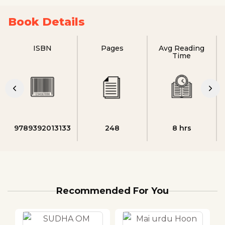
Book Details
ISBN
Pages
Avg Reading
Time
9789392013133
248
8 hrs
Recommended For You