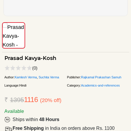
Prasad Kavya-Kosh
(0)
Author:
Kamlesh Verma
,
Suchita Verma
Publisher:
Rajkamal Prakashan Samuh
Language:
Hindi
Category:
Academics-and-references
1116
₹
1395
(20% off)
Available
Ships within
48 Hours
Free Shipping
in India on orders above Rs. 1100