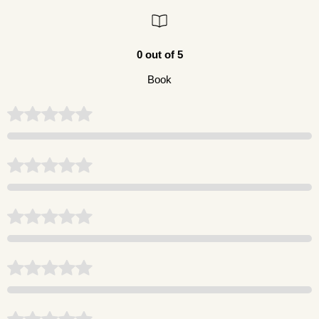
0 out of 5
Book