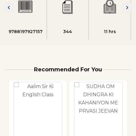
9788197927157
344
11 hrs
Recommended For You