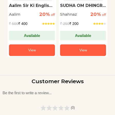
-
Aalim Sir Ki English
SUDHA OM DHINGRA
S
Class
KI KAHANIYON ME
K
20%
20%
Aalim
Shahnaz
Ni
off
off
PRVASI JEEVAN
off
N
A
B
₹
500
₹ 400
₹
250
₹ 200
₹
S
Available
Available
View
View
Customer Reviews
Be the first to write a review...
(0)