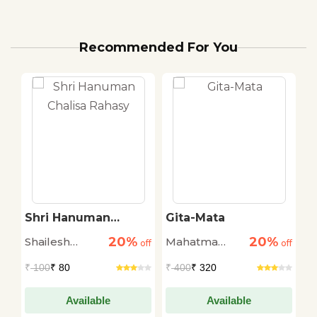
Recommended For You
Shri Hanuman
Gita-Mata
H
l
Chalisa Rahasy
20%
20%
Shailesh
Mahatma
K
r
off
off
off
Tiwari
Gandhi
M
₹
100
₹ 80
₹
400
₹ 320
₹
Available
Available