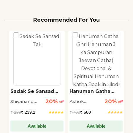
Recommended For You
ti
Sadak Se Sansad
Hanuman Gatha
T
Tak
(Shri Hanuman Ji Ka
R
20%
20%
Shivanand
Ashok
M
off
off
Sampuran Jeevan
off
Gatha) Devotional &
Tiwari
Narayan
S
₹
299
₹ 239.2
₹
700
₹ 560
₹
Spiritual Hanuman
Katha Book in Hindi
Available
Available