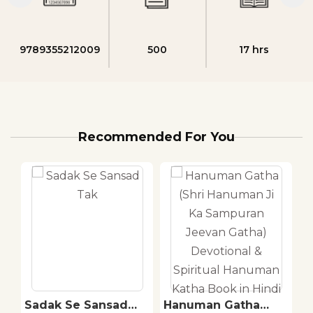
9789355212009
500
17 hrs
Recommended For You
ti
Sadak Se Sansad
Hanuman Gatha
T