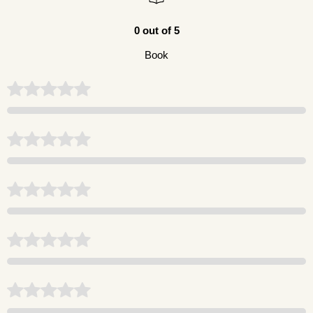
0 out of 5
Book