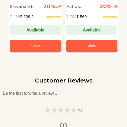
Tak
(Shri Hanuman Ji Ka
R
20%
20%
Shivanand
Ashok
M
off
off
Sampuran Jeevan
off
Gatha) Devotional &
Tiwari
Narayan
S
₹
299
₹ 239.2
₹
700
₹ 560
₹
Spiritual Hanuman
Katha Book in Hindi
Available
Available
View
View
Customer Reviews
Be the first to write a review...
(0)