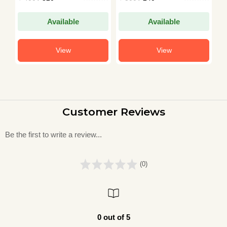
Unravelling
U
Mysteries of USA's
I
First Line of
S
Available
Available
Defence | N.
a
Chokkan
F
B
View
View
Customer Reviews
Be the first to write a review...
(0)
0 out of 5