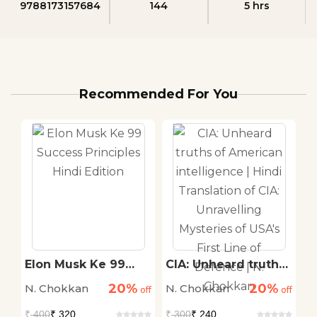
9788173157684
144
5 hrs
Recommended For You
Elon Musk Ke 99
CIA: Unheard truths
F
cy
Success Principles
of American
N
20%
20%
N. Chokkan
N. Chokkan
N
off
Hindi Edition
off
intelligence | Hindi
off
I
Translation of CIA:
S
₹
400
₹ 320
₹
300
₹ 240
₹