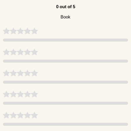
0 out of 5
Book