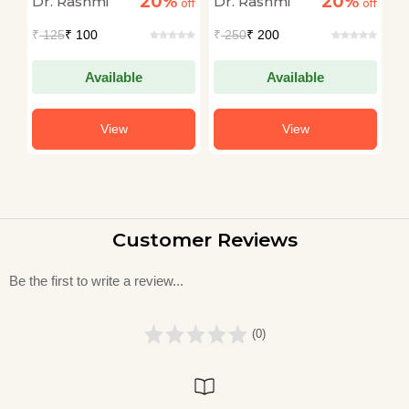
20%
20%
Dr. Rashmi
Dr. Rashmi
D
off
off
off
₹
125
₹ 100
₹
250
₹ 200
₹
Available
Available
View
View
Customer Reviews
Be the first to write a review...
(0)