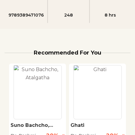
9789389471076
248
8 hrs
Recommended For You
Suno Bachcho,
Ghati
I
Atalgatha