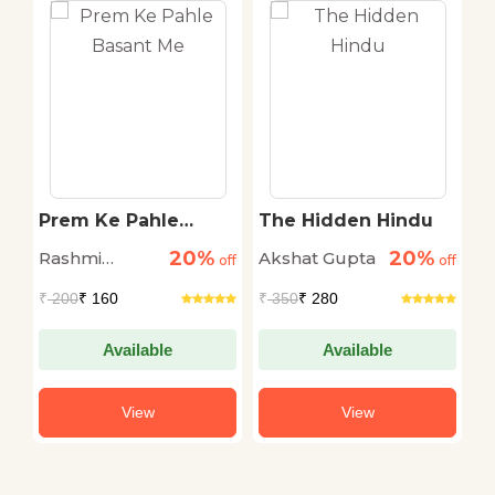
Prem Ke Pahle
The Hidden Hindu
V
Basant Me
L
20%
20%
Rashmi
Akshat Gupta
La
off
off
off
Bhardwaj
₹
200
₹ 160
₹
350
₹ 280
₹
Available
Available
View
View